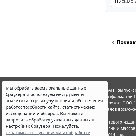
Показа
Мы обрабатываем локальные данные
© ООО "НПП "ГАРАНТ-СЕРВИС", 2026. Система ГАРАНТ выпускае
браузера и используем инструменты
участниками Российской ассоциации правовой информации Г
аналитики в целях улучшения и обеспечения
Все права на материалы сайта ГАРАНТ.РУ принадлежат ООО "
работоспособности сайта, статистических
Полное или частичное воспроизведение материалов возможн
исследований и обзоров. Вы можете
Правила использования портала.
запретить обработку указанных данных в
Портал ГАРАНТ.РУ зарегистрирован в качестве сетевого изда
настройках браузера. Пожалуйста,
надзору в сфере связи,информационных технологий и массо
ознакомьтесь с условиями их обработки
.
(Роскомнадзором), Эл № ФС77-58365 от 18 июня 2014 года.