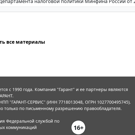
ть все материалы
тся с 1990 года. Компания "Гарант" и ее партнеры являются
АРАНТ.
НПП "ГАРАНТ-СЕРВИС" (ИНН 7718013048, ОГРН 1027700495745).
о только по письменному разрешению правообладателя.
ния Федеральной службой по
16+
вых коммуникаций