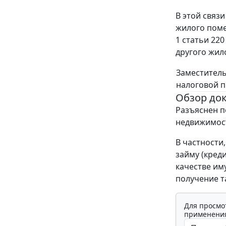
В этой связ
жилого поме
1 статьи 22
другого жил
Заместитель
налоговой 
Обзор до
Разъяснен п
недвижимос
В частности
займу (кред
качестве им
получение т
Для просмо
применения