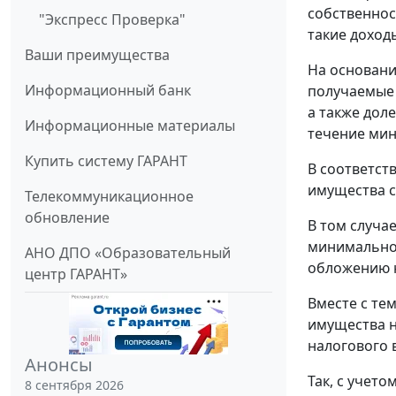
собственнос
"Экспресс Проверка"
такие доход
Ваши преимущества
На основани
Информационный банк
получаемые 
а также дол
Информационные материалы
течение мин
Купить систему ГАРАНТ
В соответст
имущества со
Телекоммуникационное
обновление
В том случа
минимальног
АНО ДПО «Образовательный
обложению н
центр ГАРАНТ»
Вместе с те
имущества н
налогового 
Анонсы
Так, с учет
8 сентября 2026