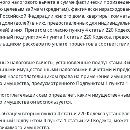
ого налогового вычета в сумме фактически произведе
о целевым займам (кредитам), фактически израсходова
Российской Федерации жилого дома, квартиры, комнаты 
и доли (долей) в них:, предоставленных для индивидуал
олей) в них. При этом согласно пункту 4 статьи 220 Код
нный подпунктом 4 пункта 1 статьи 220 Кодекса, предо
льщиком расходов по уплате процентов в соответствии с
ые налоговые вычеты, установленные подпунктами 3 и 4
льными имущественными налоговыми вычетами и предос
ия налогоплательщиком права на применение имущест
 имущества, предусмотренного Подпунктом 1 пункта 1 с
логоплательщик сам определяет, каким имущественным
 имущества он воспользуется.
м абзацем вторым пункта 4 статьи 220 Кодекса установ
нный Подпунктом 4 пункта 1 статьи 220 Кодекса, может
движимого имущества.