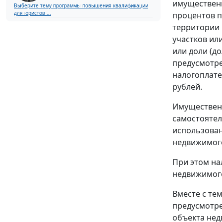
имущественн
Выберите тему программы повышения квалификации
для юристов ...
процентов п
территории 
участков ил
или доли (д
предусмотре
налогоплате
рублей.
Имущественн
самостояте
использован
недвижимого
При этом на
недвижимого
Вместе с те
предусмотре
объекта не