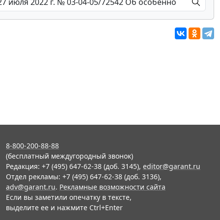
8-800-200-88-88
(бесплатный междугородный звонок)
Редакция: +7 (495) 647-62-38 (доб. 3145),
editor@garant.ru
Отдел рекламы: +7 (495) 647-62-38 (доб. 3136),
adv@garant.ru
.
Рекламные возможности сайта
Если вы заметили опечатку в тексте,
выделите ее и нажмите Ctrl+Enter