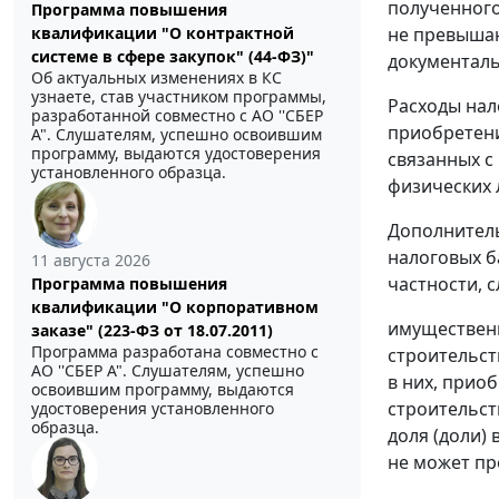
полученного
Программа повышения
квалификации "О контрактной
не превышаю
системе в сфере закупок" (44-ФЗ)"
документаль
Об актуальных изменениях в КС
узнаете, став участником программы,
Расходы нал
разработанной совместно с АО ''СБЕР
приобретени
А". Слушателям, успешно освоившим
программу, выдаются удостоверения
связанных с
установленного образца.
физических л
Дополнитель
налоговых б
11 августа 2026
частности, 
Программа повышения
квалификации "О корпоративном
имущественн
заказе" (223-ФЗ от 18.07.2011)
Программа разработана совместно с
строительст
АО ''СБЕР А". Слушателям, успешно
в них, прио
освоившим программу, выдаются
строительст
удостоверения установленного
образца.
доля (доли)
не может пр