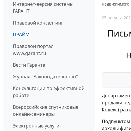
Интернет-версия системы
недвижимого 
ГАРАНТ
25 августа 202
Правовой консалтинг
Пись
ПРАЙМ
Правовой портал
н
www.garant.ru
Вести Гаранта
Журнал "Законодательство"
Консультации по эффективной
работе
Департамент
продажи нед
Всероссийские спутниковые
Кодекс) раз
онлайн-семинары
Подпунктом 
Электронные услуги
доходы физи