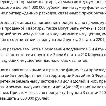
 дохода от продажи квартиры, а сумма дохода, уменьш
щего в целом 1 000 000 рублей, или на сумму фактиче
но подтвержденных расходов, связанных с приобретен
огоплательщика на погашение процентов по целевому з
е проданной квартиры, также могут быть учтены в сос
 приобретением указанного недвижимого имущества, у
иц в соответствии с подпунктом 2 пункта 2 статьи 220 К
но разъясняем, что на основании подпунктов 3 и 4 пунк
аз в соответствии с пунктом 3 или 6 статьи 210 Кодекса
следующих имущественных налоговых вычетов:
ого налогового вычета в размере фактически произве
во либо приобретение на территории Российской Федера
бретение земельных участков или доли (долей) в них, 
ва, и земельных участков или доли (долей) в них, на 
 в них. При этом согласно подпункту 1 пункта 3 статьи 
евышать 2 000 000 рублей;