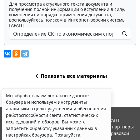
Для просмотра актуального текста документа и
получения полной информации о вступлении в силу,
изменениях и порядке применения документа,
воспользуйтесь поиском в Интернет-версии системы
ГАРАНТ:
Показать все материалы
Мы обрабатываем локальные данные
браузера и используем инструменты
аналитики в целях улучшения и обеспечения
работоспособности сайта, статистических
© ООО "НПП "ГАРАНТ-СЕРВИС", 2026. Система ГАРАНТ
исследований и обзоров. Вы можете
выпускается с 1990 года. Компания "Гарант" и ее партнеры
запретить обработку указанных данных в
являются участниками Российской ассоциации правовой
настройках браузера. Пожалуйста,
информации ГАРАНТ.