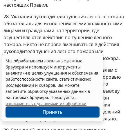
настоящих Правил.
28. Указания руководителя тушения лесного пожара
обязательны для исполнения всеми должностными
лицами и гражданами на территории, где
осуществляются действия по тушению лесного
пожара. Никто не вправе вмешиваться в действия
руководителя тушения лесного пожара или
отменять его распоряжения при тушении пожара.
Мы обрабатываем локальные данные
браузера и используем инструменты
В случае обнаружения летчиком-наблюдателем с
аналитики в целях улучшения и обеспечения
борта воздушного судна угрозы жизни и здоровью
работоспособности сайта, статистических
работников, участвующих в тушении лесного
исследований и обзоров. Вы можете
пожара, указания летчика-наблюдателя по выводу
запретить обработку указанных данных в
сил и средств пожаротушения из опасных зон
настройках браузера. Пожалуйста,
ознакомьтесь с условиями их обработки
.
пожара выполняются руководителем тушения
лесного пожара и руководителями подразделений
Принять
лесопожарных формирований незамедлительно.