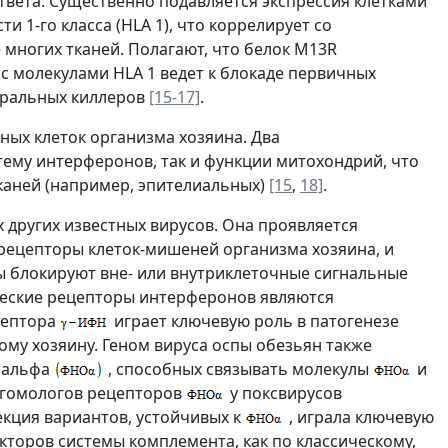
вета. Существенно подавляется экспрессия клетками
 1-го класса (HLA 1), что коррелирует со
многих тканей. Полагают, что белок M13R
с молекулами HLA 1 ведет к блокаде первичных
уральных киллеров
[15-17]
.
ных клеток организма хозяина. Два
стему интерферонов, так и функции митохондрий, что
каней (например, эпителиальных)
[15
,
18]
.
 других известных вирусов. Она проявляется
рецепторы клеток-мишеней организма хозяина, и
ы блокируют вне- или внутриклеточные сигнальные
еские рецепторы интерферонов являются
цептора
играет ключевую роль в патогенезе
ому хозяину. Геном вируса оспы обезьян также
и альфа
, способных связывать молекулы
и
 гомологов рецепторов
у поксвирусов
лекция вариантов, устойчивых к
, играла ключевую
торов системы комплемента, как по классическому,