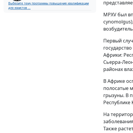
представляе
Выберите тему программы повышения квалификации
для юристов ...
MPXV был вп
cynomolgus)
возбудитель
Первый случ
государство
Африки: Рес
Сьерра-Леон
районах вла
В Африке ос
полосатые м
грызуны. В 
Республике 
На территор
заболевания
Также расте