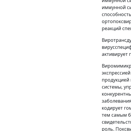
иммунной си
иммунной си
способность
ортопоксвир
реакций спе
Виротрансду
вирусспециф
активирует 
Виромимикри
экспрессией
продукцией 
системы, у
конкурентны
заболевания
кодирует го
тем самым б
свидетельст
роль. Поксв