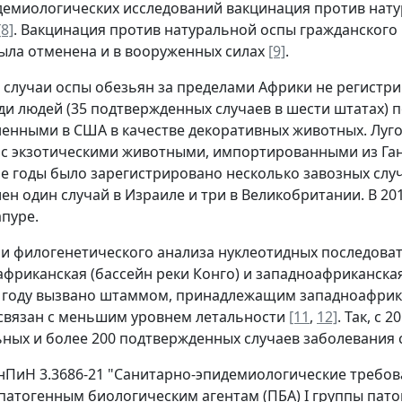
емиологических исследований вакцинация против нату
[8]
. Вакцинация против натуральной оспы гражданского н
 была отменена и в вооруженных силах
[9]
.
а случаи оспы обезьян за пределами Африки не регистр
ди людей (35 подтвержденных случаев в шести штатах) п
енными в США в качестве декоративных животных. Луг
с экзотическими животными, импортированными из Ган
 годы было зарегистрировано несколько завозных случа
лен один случай в Израиле и три в Великобритании. В 2
апуре.
и филогенетического анализа нуклеотидных последоват
фриканская (бассейн реки Конго) и западноафриканска
2 году вызвано штаммом, принадлежащим западноафрика
связан с меньшим уровнем летальности
[11
,
12]
. Так, с
ных и более 200 подтвержденных случаев заболевания 
нПиН 3.3686-21 "Санитарно-эпидемиологические требо
 патогенным биологическим агентам (ПБА) I группы пато