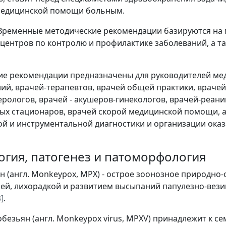
медицинской помощи больным.
ременные методические рекомендации базируются на м
центров по контролю и профилактике заболеваний, а т
е рекомендации предназначены для руководителей мед
ий, врачей-терапевтов, врачей общей практики, врачей
рологов, врачей - акушеров-гинекологов, врачей-реан
х стационаров, врачей скорой медицинской помощи, а
й и инструментальной диагностики и организации ока
логия, патогенез и патоморфология
н (англ. Monkeypox, МРХ) - острое зоонозное природно
ей, лихорадкой и развитием высыпаний папулезно-везик
3]
.
безьян (англ. Monkeypox virus, MPXV) принадлежит к сем