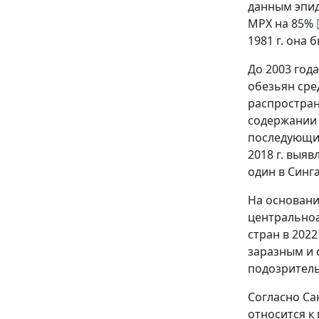
данным эпид
МРХ на 85%
1981 г. она
До 2003 год
обезьян сре
распростран
содержании 
последующие
2018 г. выяв
один в Синг
На основани
центральноа
стран в 202
заразным и 
подозритель
Согласно Са
относится к