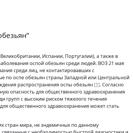
обезьян”
 Великобритании, Испании, Португалии), а также в
заболевания оспой обезьян среди людей. ВОЗ 21 мая
вания среди лиц, не контактировавших с
е по оспе обезьян страны Западной или Центральной
еждения распространения оспы обезьян
[1]
. Согласно
енную опасность для общественного здравоохранения
еди групп с высоким риском тяжелого течения
а для общественного здравоохранения может стать
х стран мира, не эндемичных по данному
, связанные с необходимостью быстрой диагностики и