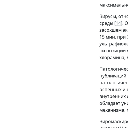
максимально
Вирусы, отн
среды
[14]
. 
засохшем эк
15 мин, при 
ультрафиоле
экспозиции 
хлорамина, 
Патологичес
публикаций 
патологичес
оспенных ин
внутренних 
обладает ун
механизма,
Виромаскиро