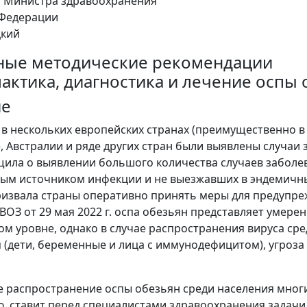
ь Министра здравоохранения
 Федерации
цкий
ые методические рекомендации
актика, диагностика и лечение оспы 
ие
г. в нескольких европейских странах (преимущественно в
, Австралии и ряде других стран были выявлены случаи 
бщила о выявлении большого количества случаев заболе
ым источником инфекции и не выезжавших в эндемичны
ризвала страны оперативно принять меры для предупр
ОЗ от 29 мая 2022 г. оспа обезьян представляет умер
ом уровне, однако в случае распространения вируса ср
 (дети, беременные и лица с иммунодефицитом), угроз
 распространение оспы обезьян среди населения многи
, ставит перед специалистами здравоохранения задачи