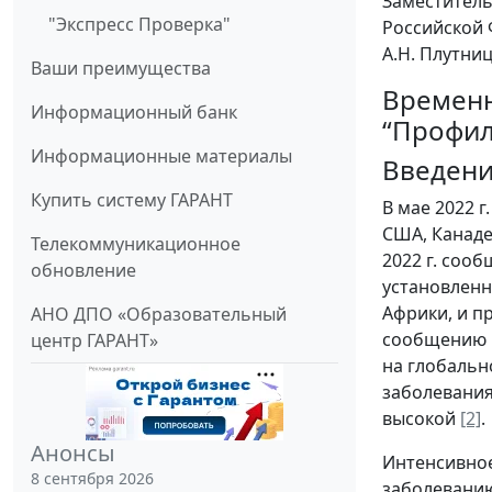
Заместител
"Экспресс Проверка"
Российской
А.Н. Плутни
Ваши преимущества
Временн
Информационный банк
“Профил
Информационные материалы
Введен
Купить систему ГАРАНТ
В мае 2022 
США, Канаде
Телекоммуникационное
2022 г. соо
обновление
установленн
Африки, и п
АНО ДПО «Образовательный
сообщению В
центр ГАРАНТ»
на глобальн
заболевания
высокой
[2]
.
Анонсы
Интенсивное
8 сентября 2026
заболеванию