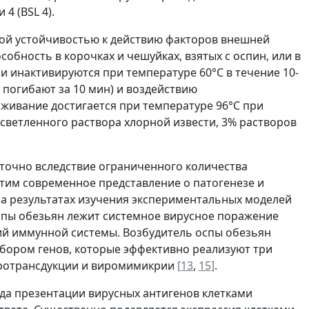
4 (BSL 4).
окой устойчивостью к действию факторов внешней
собность в корочках и чешуйках, взятых с оспин, или в
си инактивируются при температуре 60°С в течение 10-
С погибают за 10 мин) и воздействию
живание достигается при температуре 96°С при
осветленного раствора хлорной извести, 3% растворов
аточно вследствие ограниченного количества
этим современное представление о патогенезе и
а результатах изучения экспериментальных моделей
спы обезьян лежит системное вирусное поражение
ий иммунной системы. Возбудитель оспы обезьян
абором генов, которые эффективно реализуют три
иротрансдукции и виромимикрии
[13
,
15]
.
ада презентации вирусных антигенов клетками