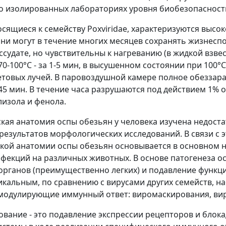
 изолированных лабораториях уровня биобезопасности 
осящиеся к семейству Poxviridae, характеризуются выс
Они могут в течение многих месяцев сохранять жизнеспо
ссудате, но чувствительны к нагреванию (в жидкой взве
70-100°С - за 1-5 мин, в высушенном состоянии при 100°
товых лучей. В паровоздушной камере полное обеззара
45 мин. В течение часа разрушаются под действием 1% 
лизола и фенола.
кая анатомия оспы обезьян у человека изучена недост
результатов морфологических исследований. В связи с 
кой анатомии оспы обезьян основывается в основном н
фекций на различных животных. В основе патогенеза о
органов (преимущественно легких) и подавление функц
икальным, по сравнению с вирусами других семейств, н
 модулирующие иммунный ответ: виромаскирования, в
вание - это подавление экспрессии рецепторов и блок