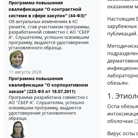
Программа повышения
оказанием 
квалификации "О контрактной
системе в сфере закупок" (44-ФЗ)"
Настоящие В
Об актуальных изменениях в КС
зарубежных 
узнаете, став участником программы,
разработанной совместно с АО ''СБЕР
публикаций.
А". Слушателям, успешно освоившим
программу, выдаются удостоверения
Методически
установленного образца.
подразделен
дерматовене
инфекционны
11 августа 2026
лабораторно
Программа повышения
обезьян.
квалификации "О корпоративном
заказе" (223-ФЗ от 18.07.2011)
1. Этио
Программа разработана совместно с
АО ''СБЕР А". Слушателям, успешно
Оспа обезья
освоившим программу, выдаются
удостоверения установленного
интоксикаци
образца.
оболочках
[
Вирус оспы о