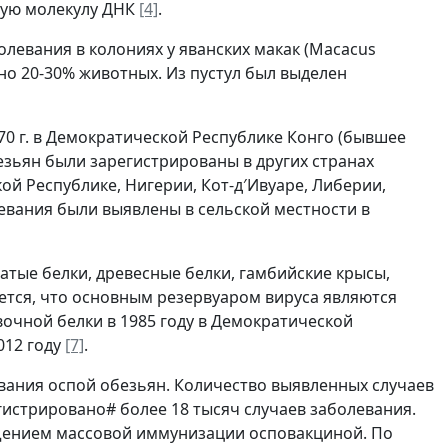
ную молекулу ДНК
[4]
.
олевания в колониях у яванских макак (Macacus
но 20-30% животных. Из пустул был выделен
70 г. в Демократической Республике Конго (бывшее
езьян были зарегистрированы в других странах
ой Республике, Нигерии, Кот-д′Ивуаре, Либерии,
евания были выявлены в сельской местности в
атые белки, древесные белки, гамбийские крысы,
ется, что основным резервуаром вируса являются
вочной белки в 1985 году в Демократической
012 году
[7]
.
вания оспой обезьян. Количество выявленных случаев
гистрировано# более 18 тысяч случаев заболевания.
ащением массовой иммунизации осповакциной. По