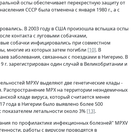
ральной оспы обеспечивает перекрестную защиту от
аселения СССР была отменена с января 1980 г., а с
ировались. В 2003 году в США произошла вспышка оспы
осле контакта с луговыми собачками,
овые собачки инфицировались при совместном
ы, многие из которых затем погибли
[10]
. В
ев заболевания, связанных с поездками в Нигерию. В
019 г. зарегистрирован один случай в Великобритании и
ельностей MPXV выделяют две генетические клады -
я. Распространение МРХ на территории неэндемичных
нской кладе вируса, который считается менее
 2017 года в Нигерии было выявлено более 500
с показателем летальности около 3%
[13]
.
вания по профилактике инфекционных болезней" MPXV
генности, работы с вирусом проводятся в