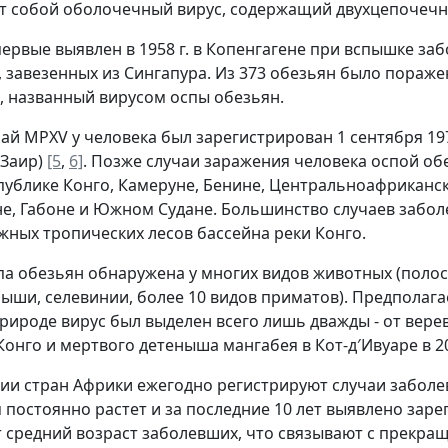
т собой оболочечный вирус, содержащий двухцепочеч
ервые выявлен в 1958 г. в Копенгагене при вспышке заб
, завезенных из Сингапура. Из 373 обезьян было пораже
, названный вирусом оспы обезьян.
ай MPXV у человека был зарегистрирован 1 сентября 19
 Заир)
[5
,
6]
. Позже случаи заражения человека оспой об
публике Конго, Камеруне, Бенине, Центральноафриканск
е, Габоне и Южном Судане. Большинство случаев забол
жных тропических лесов бассейна реки Конго.
па обезьян обнаружена у многих видов животных (полос
ыши, селевинии, более 10 видов приматов). Предполага
природе вирус был выделен всего лишь дважды - от вере
Конго и мертвого детеныша мангабея в Кот-д′Ивуаре в 2
ии стран Африки ежегодно регистрируют случаи заболе
 постоянно растет и за последние 10 лет выявлено заре
т средний возраст заболевших, что связывают с прекр