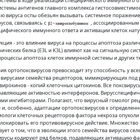
стемы в ходе реализации специфического иммунного от
стемы антигенов главного комплекса гистосовместимости
ю вируса оспы обезьян вызывать системное поражение 
усов, связываясь с
, ассоциированным 
цифического иммунного ответа и активации клеток нат
кция - это влияние вируса на процессы апоптоза различ
ических белка (E3L и K3L) влияют как на сигнальную си
процессы апоптоза клеток иммунной системы и других т
я ортопоксвирусов превосходит эту способность у всех
 вирусами семейства рецепторов, мимикрирующих под 
вирокинов - копий клеточных цитокинов. Все поксвирус
правляющие активностью интерферонов. Вирусспецифич
ми ингибиторами. Полагают, что вирусный гомолог ре
 и, особенно, адаптации ортопоксвирусов к определенн
мологи клеточных рецепторов фактора некроза опухол
локировать его противовирусное действие. Множество
вует о том, что в эволюции этого семейства вирусов се
ирусы кодируют ряд белков, подавляющих активацию фак