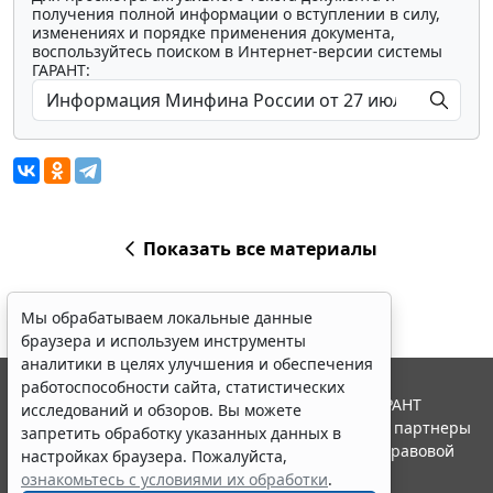
получения полной информации о вступлении в силу,
изменениях и порядке применения документа,
воспользуйтесь поиском в Интернет-версии системы
ГАРАНТ:
Показать все материалы
Мы обрабатываем локальные данные
браузера и используем инструменты
аналитики в целях улучшения и обеспечения
работоспособности сайта, статистических
© ООО "НПП "ГАРАНТ-СЕРВИС", 2026. Система ГАРАНТ
исследований и обзоров. Вы можете
выпускается с 1990 года. Компания "Гарант" и ее партнеры
запретить обработку указанных данных в
являются участниками Российской ассоциации правовой
настройках браузера. Пожалуйста,
информации ГАРАНТ.
ознакомьтесь с условиями их обработки
.