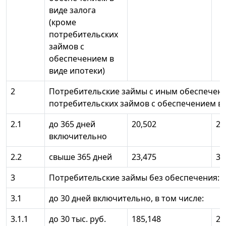
виде залога
(кроме
потребительских
займов с
обеспечением в
виде ипотеки)
2
Потребительские займы с иным обеспечен
потребительских займов с обеспечением в 
2.1
до 365 дней
20,502
27
включительно
2.2
свыше 365 дней
23,475
31
3
Потребительские займы без обеспечения:
3.1
до 30 дней включительно, в том числе:
3.1.1
до 30 тыс. руб.
185,148
24