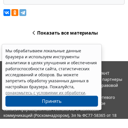
Показать все материалы
Мы обрабатываем локальные данные
браузера и используем инструменты
аналитики в целях улучшения и обеспечения
работоспособности сайта, статистических
© ООО "НПП "ГАРАНТ-СЕРВИС", 2026. Система ГАРАНТ
исследований и обзоров. Вы можете
выпускается с 1990 года. Компания "Гарант" и ее партнеры
запретить обработку указанных данных в
являются участниками Российской ассоциации правовой
настройках браузера. Пожалуйста,
информации ГАРАНТ.
ознакомьтесь с условиями их обработки
.
Портал ГАРАНТ.РУ зарегистрирован в качестве сетевого
Принять
издания Федеральной службой по надзору в сфере
связи,информационных технологий и массовых
коммуникаций (Роскомнадзором), Эл № ФС77-58365 от 18
июня 2014 года.