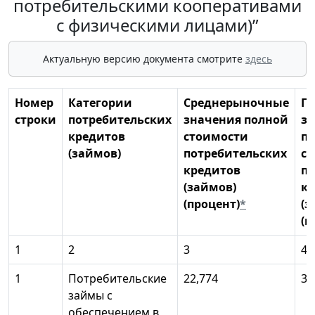
потребительскими кооперативами
с физическими лицами)”
Актуальную версию документа смотрите
здесь
Номер
Категории
Среднерыночные
П
строки
потребительских
значения полной
з
кредитов
стоимости
п
(займов)
потребительских
с
кредитов
по
(займов)
к
(процент)
*
(з
(п
1
2
3
4
1
Потребительские
22,774
30
займы с
обеспечением в