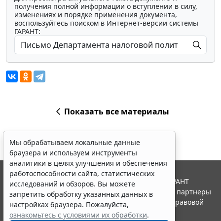
получения полной информации о вступлении в силу,
изменениях и порядке применения документа,
воспользуйтесь поиском в Интернет-версии системы
ГАРАНТ:
Показать все материалы
Мы обрабатываем локальные данные
браузера и используем инструменты
аналитики в целях улучшения и обеспечения
работоспособности сайта, статистических
© ООО "НПП "ГАРАНТ-СЕРВИС", 2026. Система ГАРАНТ
исследований и обзоров. Вы можете
выпускается с 1990 года. Компания "Гарант" и ее партнеры
запретить обработку указанных данных в
являются участниками Российской ассоциации правовой
настройках браузера. Пожалуйста,
информации ГАРАНТ.
ознакомьтесь с условиями их обработки
.