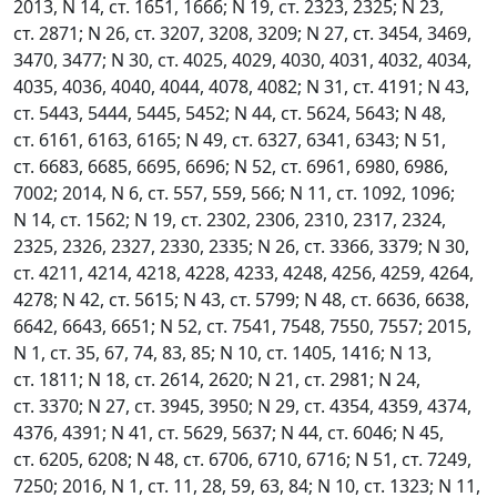
2013, N 14, ст. 1651, 1666; N 19, ст. 2323, 2325; N 23,
ст. 2871; N 26, ст. 3207, 3208, 3209; N 27, ст. 3454, 3469,
3470, 3477; N 30, ст. 4025, 4029, 4030, 4031, 4032, 4034,
4035, 4036, 4040, 4044, 4078, 4082; N 31, ст. 4191; N 43,
ст. 5443, 5444, 5445, 5452; N 44, ст. 5624, 5643; N 48,
ст. 6161, 6163, 6165; N 49, ст. 6327, 6341, 6343; N 51,
ст. 6683, 6685, 6695, 6696; N 52, ст. 6961, 6980, 6986,
7002; 2014, N 6, ст. 557, 559, 566; N 11, ст. 1092, 1096;
N 14, ст. 1562; N 19, ст. 2302, 2306, 2310, 2317, 2324,
2325, 2326, 2327, 2330, 2335; N 26, ст. 3366, 3379; N 30,
ст. 4211, 4214, 4218, 4228, 4233, 4248, 4256, 4259, 4264,
4278; N 42, ст. 5615; N 43, ст. 5799; N 48, ст. 6636, 6638,
6642, 6643, 6651; N 52, ст. 7541, 7548, 7550, 7557; 2015,
N 1, ст. 35, 67, 74, 83, 85; N 10, ст. 1405, 1416; N 13,
ст. 1811; N 18, ст. 2614, 2620; N 21, ст. 2981; N 24,
ст. 3370; N 27, ст. 3945, 3950; N 29, ст. 4354, 4359, 4374,
4376, 4391; N 41, ст. 5629, 5637; N 44, ст. 6046; N 45,
ст. 6205, 6208; N 48, ст. 6706, 6710, 6716; N 51, ст. 7249,
7250; 2016, N 1, ст. 11, 28, 59, 63, 84; N 10, ст. 1323; N 11,