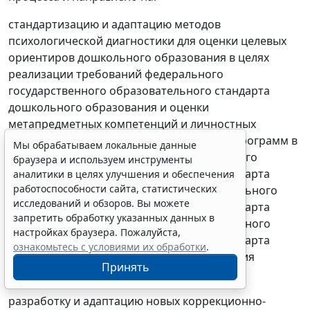
стандартизацию и адаптацию методов
психологической диагностики для оценки целевых
ориентиров дошкольного образования в целях
реализации требований федерального
государственного образовательного стандарта
дошкольного образования и оценки
метапредметных компетенций и личностных
результатов освоения образовательных программ в
Мы обрабатываем локальные данные
целях реализации требований федерального
браузера и используем инструменты
государственного образовательного стандарта
аналитики в целях улучшения и обеспечения
работоспособности сайта, статистических
начального общего образования, федерального
исследований и обзоров. Вы можете
государственного образовательного стандарта
запретить обработку указанных данных в
основного общего образования, федерального
настройках браузера. Пожалуйста,
государственного образовательного стандарта
ознакомьтесь с условиями их обработки
.
среднего общего образования и управления
Принять
качеством образования;
разработку и адаптацию новых коррекционно-