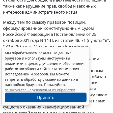
также как нарушение прав, свобод и законных
интересов административного истца.
Между тем по смыслу правовой позиции,
сформулированной Конституционным Судом
Российской Федерации в Постановлении от 25
октября 2001 года N 14-П, из статей 48, 71 (пункты "в",
"о") и 76 (часть 1) Конституции Российской
Федерации в их взаимосвязи вытекает, что
Мы обрабатываем локальные данные
федеральный законодатель при регулировании
браузера и используем инструменты
аналитики в целях улучшения и обеспечения
права на получение квалифицированной
работоспособности сайта, статистических
юридической помощи, относящегося к основным
исследований и обзоров. Вы можете
правам и свободам человека и гражданина, обязан
запретить обработку указанных данных в
именно в федеральном законе определить все
настройках браузера. Пожалуйста,
важнейшие элементы данного права, включая
ознакомьтесь с условиями их обработки
.
условия и порядок его реализации, поскольку такое
Принять
регулирование непосредственно затрагивает само
существо оказания квалифицированной
юридической помощи, а также поскольку оно