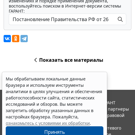
изменениях и порядке применения документа,
воспользуйтесь поиском в Интернет-версии системы
ГАРАНТ:
Показать все материалы
Мы обрабатываем локальные данные
браузера и используем инструменты
аналитики в целях улучшения и обеспечения
работоспособности сайта, статистических
© ООО "НПП "ГАРАНТ-СЕРВИС", 2026. Система ГАРАНТ
исследований и обзоров. Вы можете
выпускается с 1990 года. Компания "Гарант" и ее партнеры
запретить обработку указанных данных в
являются участниками Российской ассоциации правовой
настройках браузера. Пожалуйста,
информации ГАРАНТ.
ознакомьтесь с условиями их обработки
.
Портал ГАРАНТ.РУ зарегистрирован в качестве сетевого
Принять
издания Федеральной службой по надзору в сфере