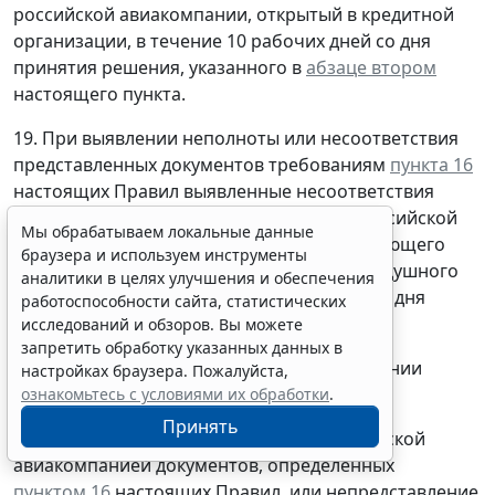
российской авиакомпании, открытый в кредитной
организации, в течение 10 рабочих дней со дня
принятия решения, указанного в
абзаце втором
настоящего пункта.
19. При выявлении неполноты или несоответствия
представленных документов требованиям
пункта 16
настоящих Правил выявленные несоответствия
подлежат устранению допустившей их российской
Мы обрабатываем локальные данные
авиакомпанией на основании соответствующего
браузера и используем инструменты
уведомления Федерального агентства воздушного
аналитики в целях улучшения и обеспечения
транспорта не позднее 10 рабочих дней со дня
работоспособности сайта, статистических
получения такого уведомления.
исследований и обзоров. Вы можете
запретить обработку указанных данных в
20. Основаниями для отказа в предоставлении
настройках браузера. Пожалуйста,
субсидии являются:
ознакомьтесь с условиями их обработки
.
Принять
а) несоответствие представленных российской
авиакомпанией документов, определенных
пунктом 16
настоящих Правил, или непредставление