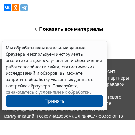
Показать все материалы
Мы обрабатываем локальные данные
браузера и используем инструменты
аналитики в целях улучшения и обеспечения
работоспособности сайта, статистических
© ООО "НПП "ГАРАНТ-СЕРВИС", 2026. Система ГАРАНТ
исследований и обзоров. Вы можете
выпускается с 1990 года. Компания "Гарант" и ее партнеры
запретить обработку указанных данных в
являются участниками Российской ассоциации правовой
настройках браузера. Пожалуйста,
информации ГАРАНТ.
ознакомьтесь с условиями их обработки
.
Портал ГАРАНТ.РУ зарегистрирован в качестве сетевого
Принять
издания Федеральной службой по надзору в сфере
связи,информационных технологий и массовых
коммуникаций (Роскомнадзором), Эл № ФС77-58365 от 18
июня 2014 года.
16+