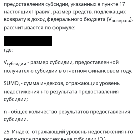
предоставления субсидии, указанных в пункте 17
настоящих Правил, размер средств, подлежащих
возврату в доход федерального бюджета (V
),
возврата
рассчитывается по формуле:
где:
V
- размер субсидии, предоставленной
субсидии
получателю субсидии в отчетном финансовом году;
SUMD
- сумма индексов, отражающих уровень
i
недостижения i-го результата предоставления
субсидии;
n - общее количество результатов предоставления
субсидии.
25. Индекс, отражающий уровень недостижения i-го
результата предоставления субсидии (D
),