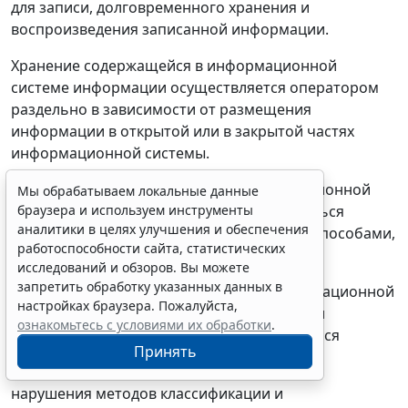
для записи, долговременного хранения и
воспроизведения записанной информации.
Хранение содержащейся в информационной
системе информации осуществляется оператором
раздельно в зависимости от размещения
информации в открытой или в закрытой частях
информационной системы.
22. Обработка содержащейся в информационной
Мы обрабатываем локальные данные
системе информации должна осуществляться
браузера и используем инструменты
аналитики в целях улучшения и обеспечения
программно-техническими средствами и способами,
работоспособности сайта, статистических
не допускающими:
исследований и обзоров. Вы можете
запретить обработку указанных данных в
повреждения технических средств информационной
настройках браузера. Пожалуйста,
системы, утраты, нарушения целостности и
ознакомьтесь с условиями их обработки
.
неизменного вида информации, являющейся
Принять
объектом обработки;
нарушения методов классификации и