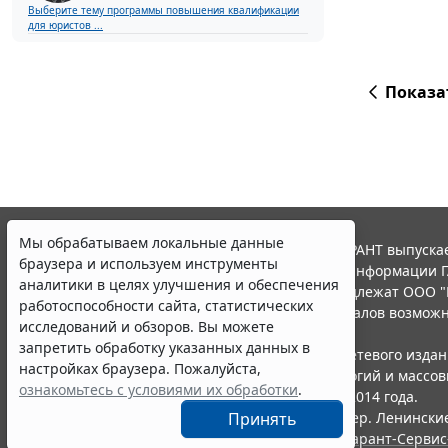
Выберите тему программы повышения квалификации
для юристов ...
Показа
Мы обрабатываем локальные данные
© ООО "НПП "ГАРАНТ-СЕРВИС", 2026. Система ГАРАНТ выпускае
браузера и используем инструменты
участниками Российской ассоциации правовой информации Г
аналитики в целях улучшения и обеспечения
Все права на материалы сайта ГАРАНТ.РУ принадлежат ООО "
работоспособности сайта, статистических
Полное или частичное воспроизведение материалов возможн
исследований и обзоров. Вы можете
Правила использования портала.
запретить обработку указанных данных в
Портал ГАРАНТ.РУ зарегистрирован в качестве сетевого изда
настройках браузера. Пожалуйста,
надзору в сфере связи,информационных технологий и массо
ознакомьтесь с условиями их обработки
.
(Роскомнадзором), Эл № ФС77-58365 от 18 июня 2014 года.
ООО "НПП "ГАРАНТ-СЕРВИС", 119234, г. Москва, тер. Ленинские 
Принять
Разработчик ЭПС Система ГАРАНТ – ООО "НПП "
Гарант-Сервис