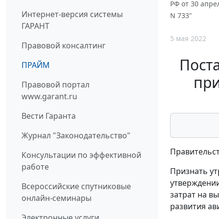
РФ от 30 апре
Интернет-версия системы
N 733"
ГАРАНТ
5 мая 2022
Правовой консалтинг
Поста
ПРАЙМ
при
Правовой портал
www.garant.ru
Вести Гаранта
Журнал "Законодательство"
Правительст
Консультации по эффективной
работе
Признать ут
утверждении
Всероссийские спутниковые
затрат на в
онлайн-семинары
развития ав
Электронные услуги