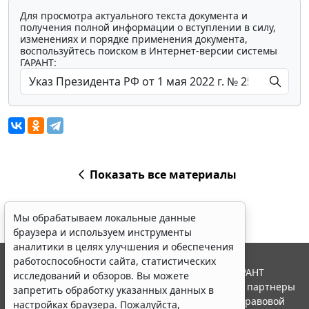
Для просмотра актуального текста документа и
получения полной информации о вступлении в силу,
изменениях и порядке применения документа,
воспользуйтесь поиском в Интернет-версии системы
ГАРАНТ:
Показать все материалы
Мы обрабатываем локальные данные
браузера и используем инструменты
аналитики в целях улучшения и обеспечения
работоспособности сайта, статистических
© ООО "НПП "ГАРАНТ-СЕРВИС", 2026. Система ГАРАНТ
исследований и обзоров. Вы можете
выпускается с 1990 года. Компания "Гарант" и ее партнеры
запретить обработку указанных данных в
являются участниками Российской ассоциации правовой
настройках браузера. Пожалуйста,