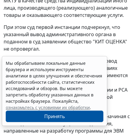
МКТУ в качестве средства индивидуализации иного
лица, производящего (реализующего) аналогичные
товары и оказывающего соответствующие услуги.
При этом суд первой инстанции подчеркнул, что
указанный вывод административного органа в
поданном в суд заявлении общество "КИТ ОЦЕНКА"
не опровергал.
Суд первой инстанции также рассмотрел довод
Мы обрабатываем локальные данные
общества "КИТ ОЦЕНКА" о том, что в действиях
браузера и используем инструменты
Банка России и РСА по подаче возражения имеются
аналитики в целях улучшения и обеспечения
работоспособности сайта, статистических
признаки злоупотребления правом,
исследований и обзоров. Вы можете
мотивированный отсутствием у Банка России и РСА
запретить обработку указанных данных в
законного интереса в оспаривании правовой
настройках браузера. Пожалуйста,
охраны спорного товарного знака.
ознакомьтесь с условиями их обработки
.
Принять
Суд первой инстанции констатировал, что начиная с
2016 года Банк России осуществлял действия,
направленные на разработку программы для ЭВМ