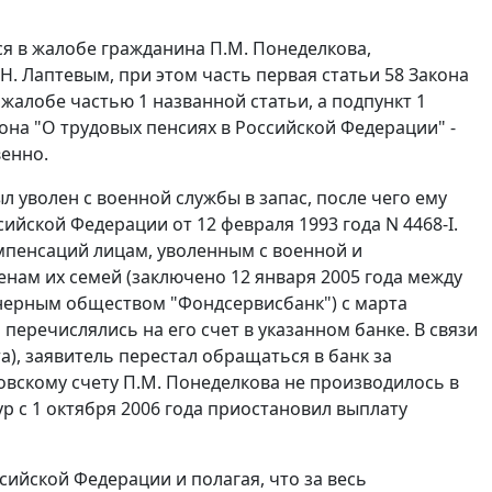
я в жалобе гражданина П.М. Понеделкова,
Н. Лаптевым, при этом часть первая статьи 58 Закона
 жалобе частью 1 названной статьи, а подпункт 1
кона "О трудовых пенсиях в Российской Федерации" -
венно.
ыл уволен с военной службы в запас, после чего ему
сийской Федерации от 12 февраля 1993 года N 4468-I.
мпенсаций лицам, уволенным с военной и
нам их семей (заключено 12 января 2005 года между
ерным обществом "Фондсервисбанк") с марта
еречислялись на его счет в указанном банке. В связи
а), заявитель перестал обращаться в банк за
овскому счету П.М. Понеделкова не производилось в
р с 1 октября 2006 года приостановил выплату
сийской Федерации и полагая, что за весь