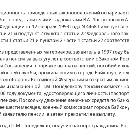
туционность приведенных законоположений оспариваетс
 его представителями - адвокатами В.А. Лоскутовым и А.
Федерации от 12 февраля 1993 года N 4468-I именуется в
тьи 21 и подпункт 2 пункта 1 статьи 22 Федерального за
сти 1 статьи 21 и пунктом 2 части 1 статьи 22 соответст
из представленных материалов, заявитель в 1997 году б
на пенсия за выслугу лет в соответствии с Законом Рос
и Соглашения о порядке выплаты пенсий, пособий и ко
й к ней службы, проживающим в городе Байконур, и чле
вом обороны Российской Федерации и открытым акцион
уммы назначенной П.М. Понеделкову пенсии ежемесячно п
2006 году документа, удостоверяющего личность (паспорт
пенсии. Поскольку движение денежных средств по банк
ее шести месяцев, военный комиссариат города Байкону
 заявителю пенсии, а затем прекратил ее выплату.
 года П.М. Понеделков, получив паспорт гражданина Рос