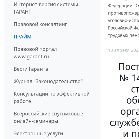
Интернет-версия системы
Федерации "О
ГАРАНТ
противопожарн
уголовно-исп
Правовой консалтинг
Российской Фе
трудовых пенс
ПРАЙМ
Правовой портал
13 апреля 202
www.garant.ru
Пост
Вести Гаранта
№ 14
Журнал "Законодательство"
с
Консультации по эффективной
об
работе
орг
Всероссийские спутниковые
служб
онлайн-семинары
и п
Электронные услуги