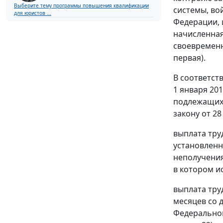
Выберите тему программы повышения квалификации
системы, во
для юристов ...
Федерации, и
начисленная
своевременн
первая).
В соответст
1 января 20
подлежащих 
закону от 28
выплата тру
установленн
неполучения
в котором ис
выплата тру
месяцев со 
Федерального