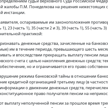
а определением судьи Верховного Суда Российской Федер
й жалобы П.М. Понеделкова на решения нижестоящих су
й инстанции.
аявителя, оспариваемые им законоположения противор
ть 1), 23 (часть 1), 35 (части 2 и 3), 39 (часть 1), 55 (час
нительной практикой:
ризнавать денежные средства, зачисленные на банковск
мые) им в течение периода, превышающего шесть меся
ивать и впоследствии прекращать выплату пенсии лишь 
овского счета с целью накопления денежных средств; т
обеспечение, но и ограничивается его право собственн
арушение режима банковской тайны в отношении банков
ние кредитной организацией третьему лицу (в частност
информации о движении денежных средств, перечисленны
конституционное право получателя пенсии на неприкос
т выплату неполученной пенсии за прошлое время тре