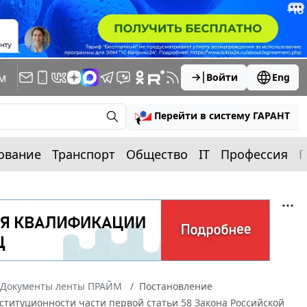
м
Войти
Eng
Перейти в систему ГАРАНТ
ование
Транспорт
Общество
IT
Профессия
П
Документы ленты ПРАЙМ
Постановление
онституционности части первой статьи 58 Закона Российской