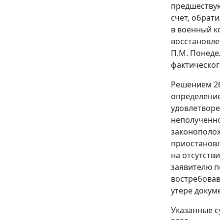
предшествую
счет, обрат
в военный к
восстановле
П.М. Понеде
фактическог
Решением 26
определение
удовлетворе
неполученно
законополож
приостановл
на отсутств
заявителю п
востребовав
утере докум
Указанные с