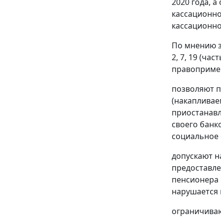
2020 года, 
кассационно
кассационно
По мнению з
2, 7, 19 (час
правоприме
позволяют п
(накапливае
приостанавл
своего банк
социальное 
допускают н
предоставле
пенсионера 
нарушается 
ограничиваю