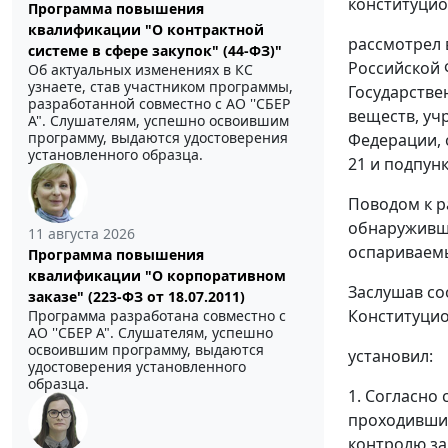
конституцио
Программа повышения
квалификации "О контрактной
рассмотрел 
системе в сфере закупок" (44-ФЗ)"
Российской 
Об актуальных изменениях в КС
узнаете, став участником программы,
Государстве
разработанной совместно с АО ''СБЕР
веществ, уч
А". Слушателям, успешно освоившим
программу, выдаются удостоверения
Федерации, 
установленного образца.
21 и подпун
Поводом к р
обнаруживша
11 августа 2026
оспариваем
Программа повышения
квалификации "О корпоративном
Заслушав со
заказе" (223-ФЗ от 18.07.2011)
Конституци
Программа разработана совместно с
АО ''СБЕР А". Слушателям, успешно
освоившим программу, выдаются
установил:
удостоверения установленного
образца.
1. Согласно
проходивших
контролю за