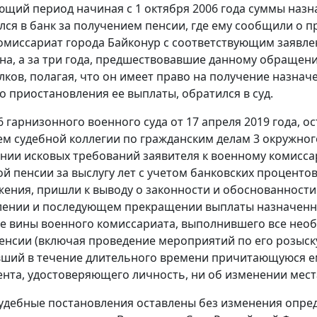
щий период начиная с 1 октября 2006 года суммы назн
ился в банк за получением пенсии, где ему сообщили о
омиссариат города Байконур с соответствующим заявл
на, а за три года, предшествовавшие данному обращен
лков, полагая, что он имеет право на получение назнач
о приостановления ее выплаты, обратился в суд.
 гарнизонного военного суда от 17 апреля 2019 года,
м судебной коллегии по гражданским делам 3 окружного 
нии исковых требований заявителя к военному комисса
й пенсии за выслугу лет с учетом банковских процентов
ения, пришли к выводу о законности и обоснованности
ении и последующем прекращении выплаты назначенной
ие вины военного комиссариата, выполнившего все не
енсии (включая проведение мероприятий по его розыску)
ший в течение длительного времени причитающуюся ем
ента, удостоверяющего личность, ни об изменении мест
удебные постановления оставлены без изменения опред