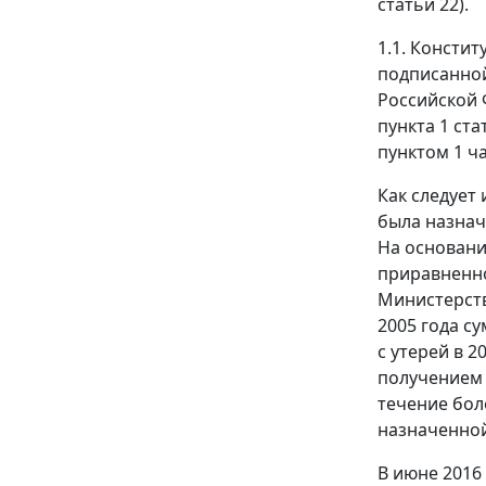
статьи 22).
1.1. Консти
подписанной
Российской 
пункта 1 ста
пунктом 1 ча
Как следует 
была назначе
На основани
приравненно
Министерст
2005 года с
с утерей в 
получением 
течение бол
назначенной
В июне 2016