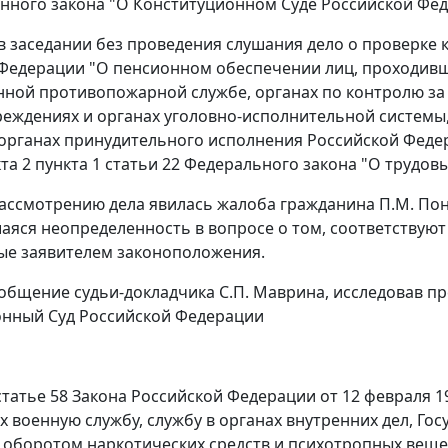
нного закона "О Конституционном Суде Российской Фед
в заседании без проведения слушания дело о проверке 
Федерации "О пенсионном обеспечении лиц, проходивши
нной противопожарной службе, органах по контролю за
реждениях и органах уголовно-исполнительной системы
органах принудительного исполнения Российской Федерац
кта 2 пункта 1 статьи 22 Федерального закона "О трудов
ассмотрению дела явилась жалоба гражданина П.М. Пон
яся неопределенность в вопросе о том, соответствуют
ые заявителем законоположения.
общение судьи-докладчика С.П. Маврина, исследовав п
онный Суд Российской Федерации
 статье 58 Закона Российской Федерации от 12 февраля 1
 военную службу, службу в органах внутренних дел, Го
 оборотом наркотических средств и психотропных веще