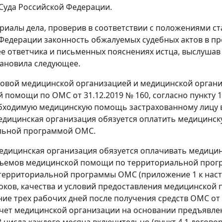
Суда Российской Федерации.
риалы дела, проверив в соответствии с положениями ст
Федерации законность обжалуемых судебных актов в пр
ее ответчика и письменных пояснениях истца, выслушав
тановила следующее.
овой медицинской организацией и медицинской организ
 помощи по ОМС от 31.12.2019 № 160, согласно пункту 
бходимую медицинскую помощь застрахованному лицу 
едицинская организация обязуется оплатить медицинск
льной программой ОМС.
едицинская организация обязуется оплачивать медици
бъемов медицинской помощи по территориальной прог
территориальной программы ОМС (приложение 1 к насто
оков, качества и условий предоставления медицинской
ние трех рабочих дней после получения средств ОМС от
чет медицинской организации на основании предъявле
8 числа каждого месяца включительно (пункт 4.1 договор