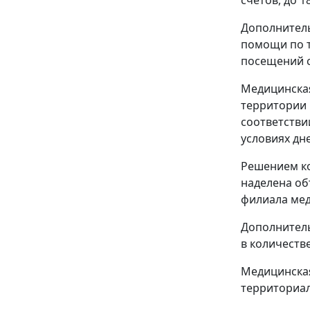
Дополнитель
помощи по т
посещений с
Медицинская
территории 
соответстви
условиях дн
Решением ко
наделена об
филиала мед
Дополнитель
в количеств
Медицинская
территориа