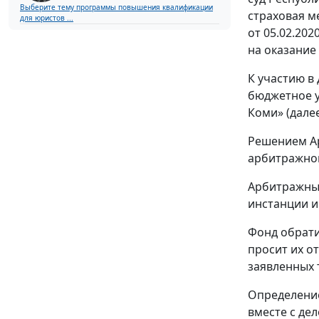
Выберите тему программы повышения квалификации
страховая м
для юристов ...
от 05.02.202
на оказание
К участию в
бюджетное у
Коми» (далее
Решением Ар
арбитражног
Арбитражный
инстанции и
Фонд обрати
просит их о
заявленных 
Определение
вместе с де