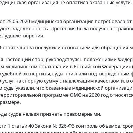
едицинская организация не оплатила оказанные услуги,
от 25.05.2020 медицинская организация потребовала о
юся задолженность. Претензия была получена страхово
ез удовлетворения.
бстоятельства послужили основанием для обращения м
я настоящий спор, руководствуясь положениями Федера
м медицинском страховании в Российской Федерации» (д
судебной экспертизы, суды признали подтвержденным 
 услуг на спорную сумму с надлежащим качеством и, в о
ом суды указали, что оказанные медицинской организац
ерриториальной программе ОМС на 2020 год относятся 
размере.
ды судов нельзя признать правомерными.
сти 1 статьи 40 Закона № 326-ФЗ контроль объемов, сро
цинскими организациями в объеме и на условиях, ко