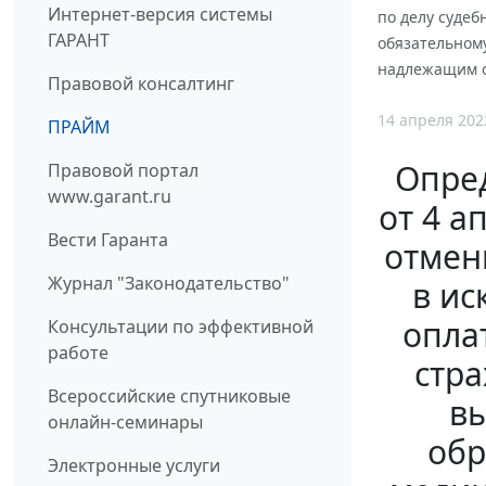
Интернет-версия системы
по делу судеб
ГАРАНТ
обязательном
надлежащим о
Правовой консалтинг
14 апреля 202
ПРАЙМ
Опред
Правовой портал
www.garant.ru
от 4 а
Вести Гаранта
отмен
Журнал "Законодательство"
в ис
опла
Консультации по эффективной
работе
стра
Всероссийские спутниковые
вы
онлайн-семинары
обр
Электронные услуги