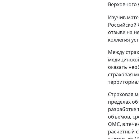
Верховного 
Изучив мате
Российской 
отзыве на н
коллегия ус
Между страх
медицинской
оказать нео
страховая м
территориа
Страховая м
пределах о
разработке 
объемов, ср
ОМС, в тече
расчетный с
счетов, до 1