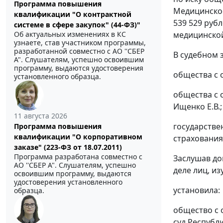
Программа повышения
Медицинское
квалификации "О контрактной
539 529 рубл
системе в сфере закупок" (44-ФЗ)"
медицинско
Об актуальных изменениях в КС
узнаете, став участником программы,
разработанной совместно с АО ''СБЕР
В судебном 
А". Слушателям, успешно освоившим
программу, выдаются удостоверения
общества с 
установленного образца.
общества с 
Ищенко Е.В.;
11 августа 2026
государстве
Программа повышения
квалификации "О корпоративном
страхования
заказе" (223-ФЗ от 18.07.2011)
Программа разработана совместно с
Заслушав до
АО ''СБЕР А". Слушателям, успешно
деле лиц, и
освоившим программу, выдаются
удостоверения установленного
установила:
образца.
общество с 
суд Республ