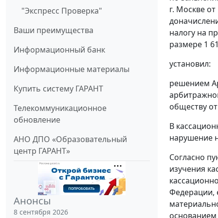
г. Москве о
"Экспресс Проверка"
доначислени
Ваши преимущества
налогу на п
размере 1 61
Информационный банк
установил:
Информационные материалы
решением Ар
Купить систему ГАРАНТ
арбитражног
обществу от
Телекоммуникационное
обновление
В кассацион
нарушение н
АНО ДПО «Образовательный
центр ГАРАНТ»
Согласно пу
изучения ка
кассационно
Федерации, 
Анонсы
материально
8 сентября 2026
основанием 