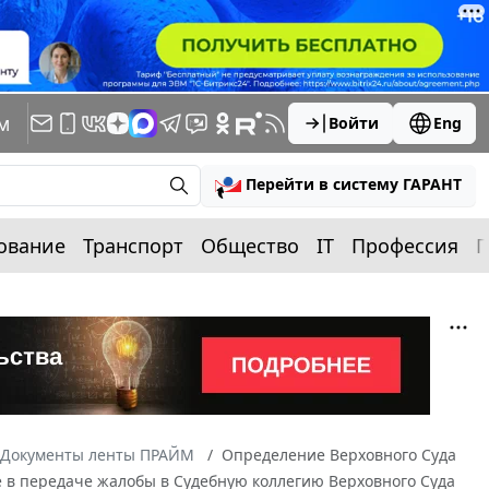
м
Войти
Eng
Перейти в систему ГАРАНТ
ование
Транспорт
Общество
IT
Профессия
П
Документы ленты ПРАЙМ
Определение Верховного Суда
азе в передаче жалобы в Судебную коллегию Верховного Суда