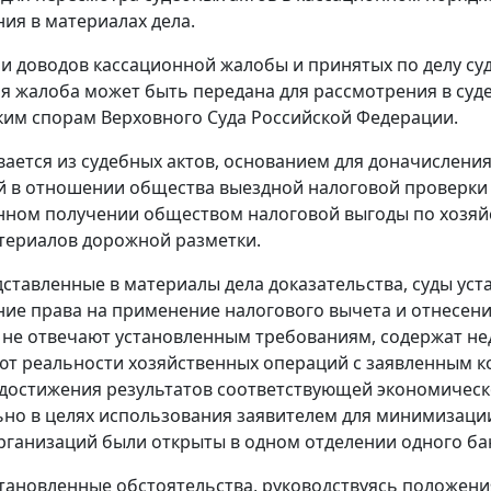
ия в материалах дела.
и доводов кассационной жалобы и принятых по делу су
я жалоба может быть передана для рассмотрения в суд
им спорам Верховного Суда Российской Федерации.
вается из судебных актов, основанием для доначислени
 в отношении общества выездной налоговой проверки 
нном получении обществом налоговой выгоды по хозяй
териалов дорожной разметки.
ставленные в материалы дела доказательства, суды ус
ие права на применение налогового вычета и отнесени
 не отвечают установленным требованиям, содержат не
т реальности хозяйственных операций с заявленным ко
 достижения результатов соответствующей экономическ
но в целях использования заявителем для минимизации 
рганизаций были открыты в одном отделении одного ба
тановленные обстоятельства, руководствуясь положениям