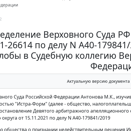
едерации
2
еделение Верховного Суда РФ о
1-26614 по делу N А40-179841/
лобы в Судебную коллегию Ве
Федерац
Актуальную версию документа
вного Суда Российской Федерации Антонова М.К., изуч
остью "Истра-Форм" (далее - общество, налогоплатель
 постановление Девятого арбитражного апелляционного с
округа от 15.11.2021 по делу N А40-179841/2019
ю общества о признании недействительным решения И