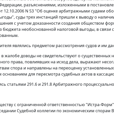
Федерации, разъяснениями, изложенными в постановл
т 12.10.2006 N 53 "Об оценке арбитражными судами о
ыгоды", суды трех инстанций пришли к выводу о наличи
шения с учетом доказанности создания обществом фор
з бюджета необоснованной налоговой выгоды, в связи 
нованным.
ителя являлись предметом рассмотрения судов и им да
в жалобе доводы не свидетельствуют о существенных 
ного права, повлиявших на исход дела, выражают несог
твам спора и направлены на переоценку установленных с
 основанием для пересмотра судебных актов в кассаци
ясь статьями 291.6 и 291.8 Арбитражного процессуальн
ществу с ограниченной ответственностью "Истра-Форм"
седании Судебной коллегии по экономическим спорам В