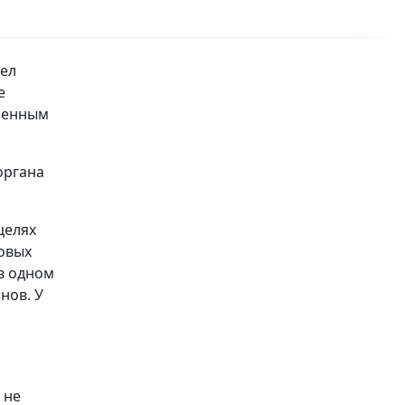
чел
е
вленным
органа
целях
овых
 в одном
нов. У
 не