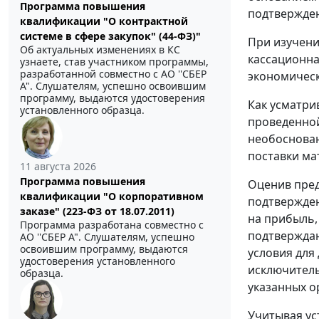
Программа повышения
подтвержден
квалификации "О контрактной
системе в сфере закупок" (44-ФЗ)"
При изучени
Об актуальных изменениях в КС
кассационна
узнаете, став участником программы,
разработанной совместно с АО ''СБЕР
экономическ
А". Слушателям, успешно освоившим
программу, выдаются удостоверения
Как усматри
установленного образца.
проведенной
необоснова
поставки ма
11 августа 2026
Программа повышения
Оценив пред
квалификации "О корпоративном
подтвержден
заказе" (223-ФЗ от 18.07.2011)
на прибыль,
Программа разработана совместно с
подтверждаю
АО ''СБЕР А". Слушателям, успешно
освоившим программу, выдаются
условия для
удостоверения установленного
исключитель
образца.
указанных о
Учитывая ус