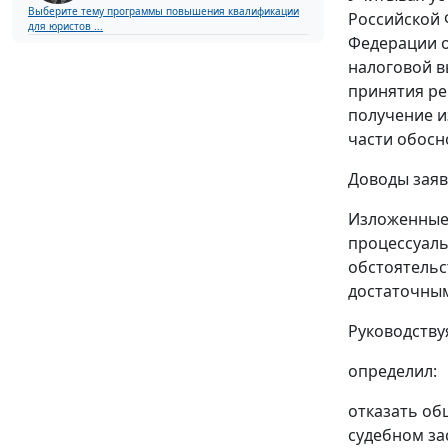
Выберите тему программы повышения квалификации
Российской 
для юристов ...
Федерации о
налоговой в
принятия ре
получение и
части обос
Доводы заяв
Изложенные 
процессуаль
обстоятельс
достаточным
Руководству
определил:
отказать об
судебном за