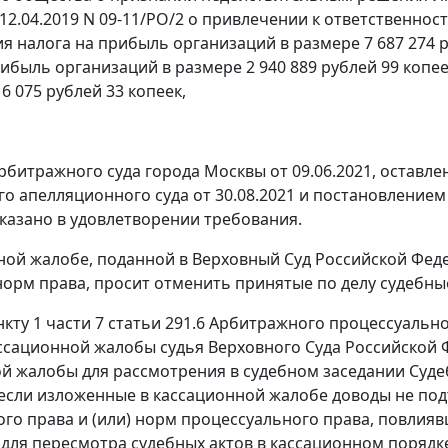
т 12.04.2019 N 09-11/РО/2 о привлечении к ответственн
я налога на прибыль организаций в размере 7 687 274 ру
рибыль организаций в размере 2 940 889 рублей 99 копе
6 075 рублей 33 копеек,
битражного суда города Москвы от 09.06.2021, оставл
о апелляционного суда от 30.08.2021 и постановлением 
казано в удовлетворении требования.
ной жалобе, поданной в Верховный Суд Российской Фед
орм права, просит отменить принятые по делу судебные
нкту 1 части 7 статьи 291.6 Арбитражного процессуальн
ссационной жалобы судья Верховного Суда Российской 
й жалобы для рассмотрения в судебном заседании Суде
если изложенные в кассационной жалобе доводы не п
го права и (или) норм процессуального права, повлияв
для пересмотра судебных актов в кассационном порядке