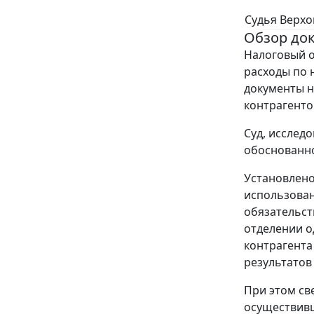
Судья Верхо
Обзор до
Налоговый о
расходы по 
документы н
контрагенто
Суд, исслед
обоснованн
Установлено
использова
обязательст
отделении о
контрагента
результатов
При этом св
осуществивш