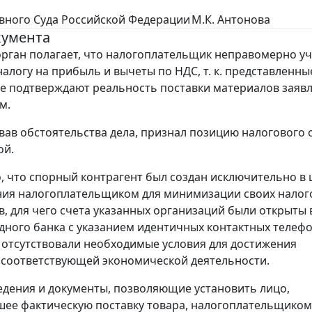
вного Суда Российской Федерации
М.К. Антонова
кумента
рган полагает, что налогоплательщик неправомерно у
налогу на прибыль и вычеты по НДС, т. к. представленны
е подтверждают реальность поставки материалов зая
м.
овав обстоятельства дела, признал позицию налогового 
ой.
, что спорный контрагент был создан исключительно в 
ния налогоплательщиком для минимизации своих налог
в, для чего счета указанных организаций были открыты
дного банка с указанием идентичных контактных телефо
 отсутствовали необходимые условия для достижения
 соответствующей экономической деятельности.
едения и документы, позволяющие установить лицо,
ее фактическую поставку товара, налогоплательщиком