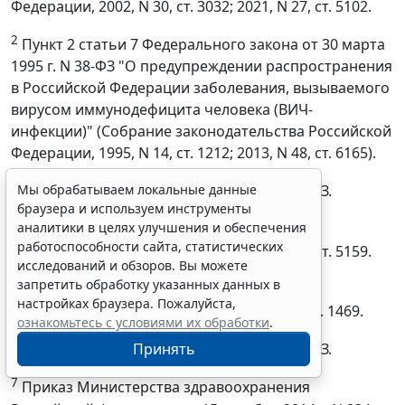
Федерации, 2002, N 30, ст. 3032; 2021, N 27, ст. 5102.
2
Пункт 2 статьи 7 Федерального закона от 30 марта
1995 г. N 38-ФЗ "О предупреждении распространения
в Российской Федерации заболевания, вызываемого
вирусом иммунодефицита человека (ВИЧ-
инфекции)" (Собрание законодательства Российской
Федерации, 1995, N 14, ст. 1212; 2013, N 48, ст. 6165).
3
Мы обрабатываем локальные данные
Статья 13.3 Федерального закона N 115-ФЗ.
браузера и используем инструменты
4
аналитики в целях улучшения и обеспечения
Собрание законодательства Российской
работоспособности сайта, статистических
Федерации, 2011, N 48, ст. 6724; 2021, N 27, ст. 5159.
исследований и обзоров. Вы можете
запретить обработку указанных данных в
5
Собрание законодательства Российской
настройках браузера. Пожалуйста,
Федерации, 2002, N 30, ст. 3032; 2021, N 9, ст. 1469.
ознакомьтесь с условиями их обработки
.
6
Принять
Статья 13.3 Федерального закона N 115-ФЗ.
7
Приказ Министерства здравоохранения