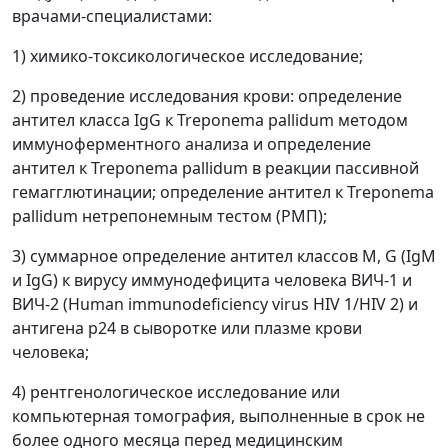
врачами-специалистами:
1) химико-токсикологическое исследование;
2) проведение исследования крови: определение
антител класса IgG к Treponema pallidum методом
иммуноферментного анализа и определение
антител к Treponema pallidum в реакции пассивной
гемагглютинации; определение антител к Treponema
pallidum нетрепонемным тестом (РМП);
3) суммарное определение антител классов М, G (IgM
и IgG) к вирусу иммунодефицита человека ВИЧ-1 и
ВИЧ-2 (Human immunodeficiency virus HIV 1/HIV 2) и
антигена р24 в сыворотке или плазме крови
человека;
4) рентгенологическое исследование или
компьютерная томография, выполненные в срок не
более одного месяца перед медицинским