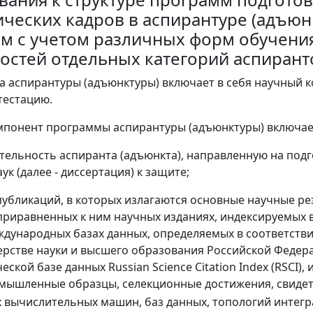
ических кадров в аспирантуре (адъюнк
м с учетом различных форм обучения
остей отдельных категорий аспирант
а аспирантуры (адъюнктуры) включает в себя научный 
тестацию.
понент программы аспирантуры (адъюнктуры) включае
тельность аспиранта (адъюнкта), направленную на подг
ук (далее - диссертация) к защите;
публикаций, в которых излагаются основные научные ре
 приравненных к ним научных изданиях, индексируемых 
ждународных базах данных, определяемых в соответств
рстве науки и высшего образования Российской Федерац
ской базе данных Russian Science Citation Index (RSCI),
мышленные образцы, селекционные достижения, свидет
 вычислительных машин, баз данных, топологий интег