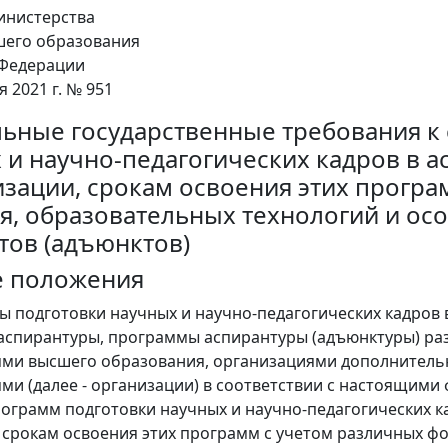
нистерства
шего образования
 Федерации
я 2021 г. № 951
ьные государственные требования к 
 и научно-педагогических кадров в а
изации, срокам освоения этих прогр
я, образовательных технологий и ос
тов (адъюнктов)
е положения
ы подготовки научных и научно-педагогических кадров в
спирантуры, программы аспирантуры (адъюнктуры) ра
ями высшего образования, организациями дополнитель
ми (далее - организации) в соответствии с настоящим
рограмм подготовки научных и научно-педагогических ка
 срокам освоения этих программ с учетом различных ф