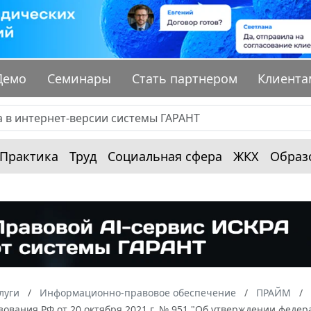
Демо
Семинары
Стать партнером
Клиента
Практика
Труд
Социальная сфера
ЖКХ
Образ
луги
Информационно-правовое обеспечение
ПРАЙМ
ования РФ от 20 октября 2021 г. № 951 "Об утверждении феде