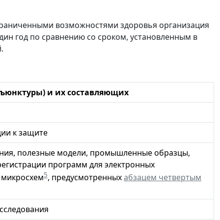
ограниченными возможностями здоровья организация
дин год по сравнению со сроком, установленным в
.
ъюнктуры) и их составляющих
ции к защите
тения, полезные модели, промышленные образцы,
регистрации программ для электронных
5
 микросхем
, предусмотренных
абзацем четвертым
исследования