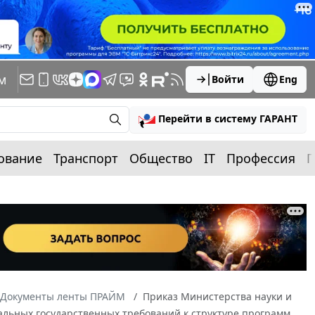
м
Войти
Eng
Перейти в систему ГАРАНТ
ование
Транспорт
Общество
IT
Профессия
П
Документы ленты ПРАЙМ
Приказ Министерства науки и
ральных государственных требований к структуре программ