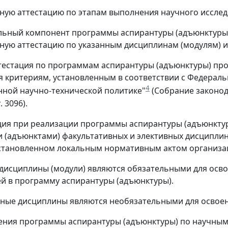
ую аттестацию по этапам выполнения научного исслед
ьный компонент программы аспирантуры (адъюнктуры) в
ую аттестацию по указанным дисциплинам (модулям) и
тестация по программам аспирантуры (адъюнктуры) про
я критериям, установленным в соответствии с Федеральны
4
нной научно-технической политике"
(Собрание законода
. 3096).
ция при реализации программы аспирантуры (адъюнкту
 (адъюнктами) факультативных и элективных дисциплин 
установленном локальным нормативным актом организа
дисциплины (модули) являются обязательными для осво
й в программу аспирантуры (адъюнктуры).
ные дисциплины являются необязательными для освоен
оения программы аспирантуры (адъюнктуры) по научны