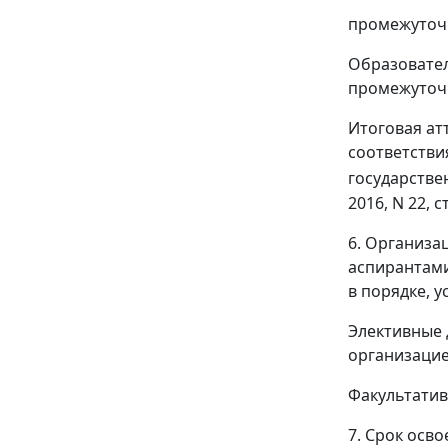
промежуточн
Образовател
промежуточн
Итоговая ат
соответстви
государстве
2016, N 22, ст
6. Организа
аспирантами
в порядке, 
Элективные 
организацие
Факультатив
7. Срок осв