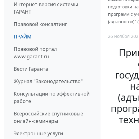
Интернет-версия системы
подготовки на
ГАРАНТ
программ с у
(адъюнктов)" 
Правовой консалтинг
26 ноября 202
ПРАЙМ
Правовой портал
Прик
www.garant.ru
Вести Гаранта
госу
Журнал "Законодательство"
н
Консультации по эффективной
(адъ
работе
прогр
Всероссийские спутниковые
техн
онлайн-семинары
Электронные услуги