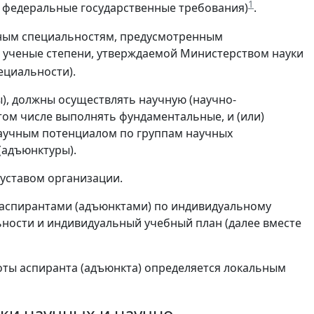
1
- федеральные государственные требования)
.
чным специальностям, предусмотренным
 ученые степени, утверждаемой Министерством науки
пециальности).
), должны осуществлять научную (научно-
 том числе выполнять фундаментальные, и (или)
 научным потенциалом по группам научных
(адъюнктуры).
уставом организации.
 аспирантами (адъюнктами) по индивидуальному
ности и индивидуальный учебный план (далее вместе
ты аспиранта (адъюнкта) определяется локальным
вки научных и научно-