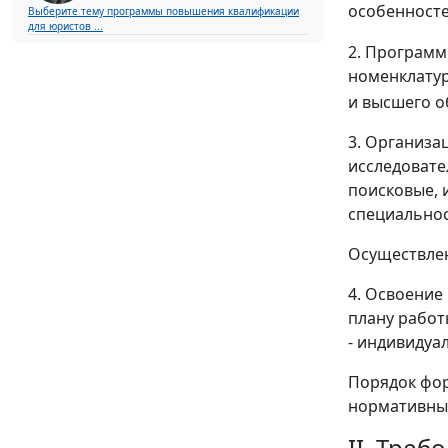
особенносте
Выберите тему программы повышения квалификации
для юристов ...
2. Программ
номенклатур
и высшего о
3. Организа
исследовате
поисковые, 
специальнос
Осуществлен
4. Освоение
плану работ
- индивидуа
Порядок фор
нормативны
II. Тре