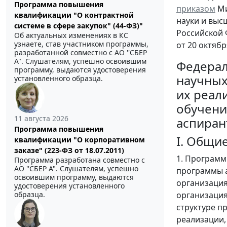
Программа повышения
приказом
Ми
квалификации "О контрактной
науки и выс
системе в сфере закупок" (44-ФЗ)"
Российской
Об актуальных изменениях в КС
узнаете, став участником программы,
от 20 октябр
разработанной совместно с АО ''СБЕР
А". Слушателям, успешно освоившим
Федерал
программу, выдаются удостоверения
научных
установленного образца.
их реал
обучени
11 августа 2026
аспиран
Программа повышения
I. Общи
квалификации "О корпоративном
заказе" (223-ФЗ от 18.07.2011)
1. Программ
Программа разработана совместно с
АО ''СБЕР А". Слушателям, успешно
программы а
освоившим программу, выдаются
организаци
удостоверения установленного
образца.
организация
структуре п
реализации,