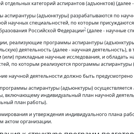
й отдельных категорий аспирантов (адъюнктов) (далее 
ы аспирантуры (адъюнктуры) разрабатываются по нау
ой научных специальностей, по которым присуждаются
2
бразования Российской Федерации
(далее - научные с
ции, реализующие программы аспирантуры (адъюнктуры
льскую) деятельность (далее - научная деятельность), в
и (или) прикладные научные исследования, и обладать
тей, по которым реализуются программы аспирантуры 
ие научной деятельности должно быть предусмотрено 
 программы аспирантуры (адъюнктуры) осуществляется
ы, включающему индивидуальный план научной деятель
льный план работы).
мирования и утверждения индивидуального плана рабо
м актом организации.
бования к структуре программ подгото