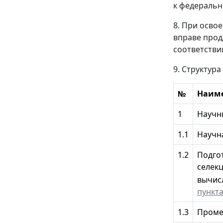
к федеральн
8. При осво
вправе прод
соответстви
9. Структур
№
Наиме
1
Научн
1.1
Научна
1.2
Подго
селек
вычис
пункта
1.3
Проме