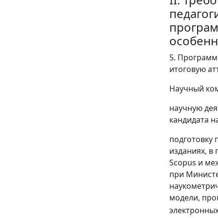
педагог
програм
особенн
5. Программ
итоговую ат
Научный ком
научную дея
кандидата на
подготовку 
изданиях, в
Scopus и ме
при Министе
наукометриче
модели, про
электронных