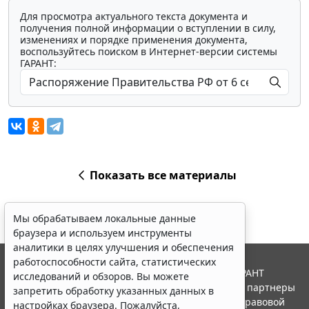
Для просмотра актуального текста документа и
получения полной информации о вступлении в силу,
изменениях и порядке применения документа,
воспользуйтесь поиском в Интернет-версии системы
ГАРАНТ:
Показать все материалы
Мы обрабатываем локальные данные
браузера и используем инструменты
аналитики в целях улучшения и обеспечения
работоспособности сайта, статистических
© ООО "НПП "ГАРАНТ-СЕРВИС", 2026. Система ГАРАНТ
исследований и обзоров. Вы можете
выпускается с 1990 года. Компания "Гарант" и ее партнеры
запретить обработку указанных данных в
являются участниками Российской ассоциации правовой
настройках браузера. Пожалуйста,