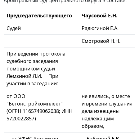
Арбитражный суд Центрального округа в составе:
Председательствующего
Чаусовой Е.Н.
Судей
Радюгиной Е.А.
Смотровой Н.Н.
При ведении протокола
судебного заседания
помощником судьи
Лемзиной Л.И. При
участии в заседании:
от ООО
не явились, о месте
"Бетонстройкомплект"
и времени слушания
(ОГРН 1165749062038; ИНН
дела извещены
5720022857)
надлежащим
образом,
от УФНС России по
Бабкиной Е.В. -