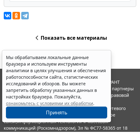
Показать все материалы
Мы обрабатываем локальные данные
браузера и используем инструменты
аналитики в целях улучшения и обеспечения
работоспособности сайта, статистических
© ООО "НПП "ГАРАНТ-СЕРВИС", 2026. Система ГАРАНТ
исследований и обзоров. Вы можете
выпускается с 1990 года. Компания "Гарант" и ее партнеры
запретить обработку указанных данных в
являются участниками Российской ассоциации правовой
настройках браузера. Пожалуйста,
информации ГАРАНТ.
ознакомьтесь с условиями их обработки
.
Портал ГАРАНТ.РУ зарегистрирован в качестве сетевого
Принять
издания Федеральной службой по надзору в сфере
связи,информационных технологий и массовых
коммуникаций (Роскомнадзором), Эл № ФС77-58365 от 18
июня 2014 года.