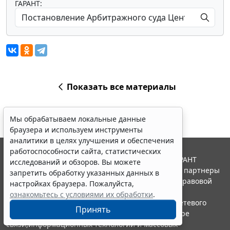
ГАРАНТ:
Показать все материалы
Мы обрабатываем локальные данные
браузера и используем инструменты
аналитики в целях улучшения и обеспечения
работоспособности сайта, статистических
© ООО "НПП "ГАРАНТ-СЕРВИС", 2026. Система ГАРАНТ
исследований и обзоров. Вы можете
выпускается с 1990 года. Компания "Гарант" и ее партнеры
запретить обработку указанных данных в
являются участниками Российской ассоциации правовой
настройках браузера. Пожалуйста,
информации ГАРАНТ.
ознакомьтесь с условиями их обработки
.
Портал ГАРАНТ.РУ зарегистрирован в качестве сетевого
Принять
издания Федеральной службой по надзору в сфере
связи,информационных технологий и массовых