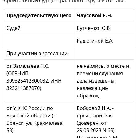
Арбитражный суд Центрального округа в составе:
Председательствующего
Чаусовой Е.Н.
Судей
Бутченко Ю.В.
Радюгиной Е.А.
При участии в заседании:
от Замалаева П.С.
не явились, о месте и
(ОГРНИП
времени слушания
309325412800032; ИНН
дела извещены
323211387970)
надлежащим
образом,
от УФНС России по
Бобковой Н.А. -
Брянской области (г.
представителя
Брянск, ул. Крахмалева,
(доверен. от
53)
29.05.2023 N 65)
Прохоровой С.М. -