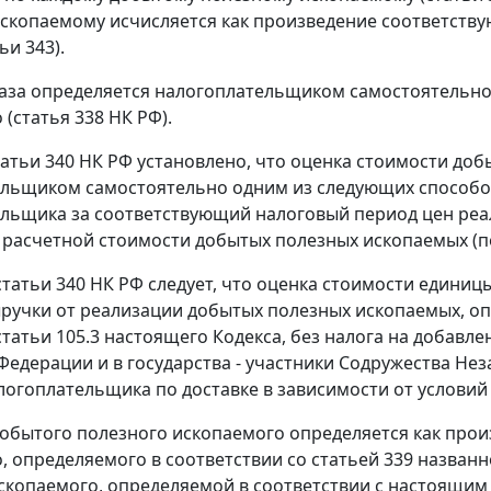
скопаемому исчисляется как произведение соответству
ьи 343).
аза определяется налогоплательщиком самостоятельно
(статья 338 НК РФ).
статьи 340 НК РФ установлено, что оценка стоимости д
льщиком самостоятельно одним из следующих способов,
льщика за соответствующий налоговый период цен реа
из расчетной стоимости добытых полезных ископаемых (по
 статьи 340 НК РФ следует, что оценка стоимости едини
ыручки от реализации добытых полезных ископаемых, о
татьи 105.3 настоящего Кодекса, без налога на добавл
Федерации и в государства - участники Содружества Нез
логоплательщика по доставке в зависимости от условий 
обытого полезного ископаемого определяется как прои
, определяемого в соответствии со статьей 339 назван
скопаемого, определяемой в соответствии с настоящим 