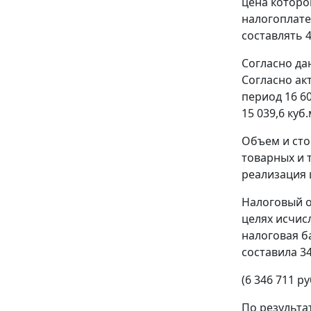
цена которо
налогоплате
составлять 4
Согласно да
Согласно ак
период 16 60
15 039,6 куб.
Объем и сто
товарных и 
реализация 
Налоговый о
целях исчис
налоговая ба
составила 34
(6 346 711 ру
По результат