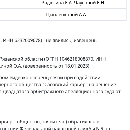
Радюгина Е.А. Чаусовой Е.Н.
Цыпленковой А.А.
, ИНН 6232009678) - не явились, извещены
Рязанской области (ОГРН 1046218008870, ИНН
иной О.А. (доверенность от 18.01.2023),
твом видеоконференц-связи при содействии
нерного общества "Сасовский карьер" на решение
ие Двадцатого арбитражного апелляционного суда от
арьер", общество, заявитель) обратилось в
спекции Федеральной налоговой службы N 9 по