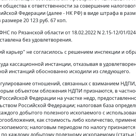
 общества к ответственности за совершение налоговог
сийской Федерации (далее - НК РФ) в виде штрафа в разм
в размере 20 123 руб. 67 коп.
НС по Рязанской области от 18.02.2022 N 2.15-12/01/0
ставлена без удовлетворения.
ий карьер" не согласилось с решением инспекции и обр
уда кассационной инстанции, отказывая в удовлетворен
ой инстанций обоснованно исходили из следующего.
гулирование отношений, связанных с взиманием НДПИ, 
торым объектом обложения НДПИ признаются, в частнос
Российской Федерации на участке недр, предоставленн
ьством Российской Федерации; налоговая база опреде
аждого добытого полезного ископаемого с использова
огообложения, как стоимость либо количество, примене
скопаемого; налоговым периодом по налогу признается 
по каждому добытому полезному ископаемому (статьи 33