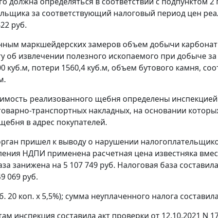
го должна определяться в соответствии с подпунктом 2 
льщика за соответствующий налоговый период цен реа
22 руб.
нным маркшейдерских замеров объем добычи карбонатных
ту об извлечении полезного ископаемого при добыче за п
0 куб.м, потери 1560,4 куб.м, объем бутового камня, со
м.
имость реализованного щебня определены инспекцией
товарно-транспортных накладных, на основании которых 
щебня в адрес покупателей.
рган пришел к выводу о нарушении налогоплательщиком 
ления НДПИ применена расчетная цена известняка вмес
за занижена на 5 107 749 руб. Налоговая база составила 6
9 069 руб.
б. 20 коп. x 5,5%); сумма неуплаченного налога составила 2
ам инспекция составила акт проверки от 12.10.2021 N 17