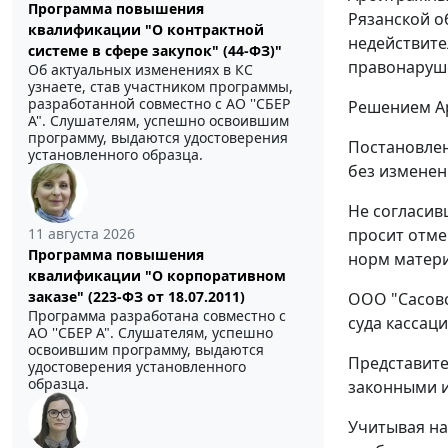
Программа повышения
Рязанской о
квалификации "О контрактной
недействите
системе в сфере закупок" (44-ФЗ)"
правонаруш
Об актуальных изменениях в КС
узнаете, став участником программы,
разработанной совместно с АО ''СБЕР
Решением Ар
А". Слушателям, успешно освоившим
программу, выдаются удостоверения
Постановлен
установленного образца.
без изменен
Не согласив
просит отме
11 августа 2026
Программа повышения
норм матери
квалификации "О корпоративном
заказе" (223-ФЗ от 18.07.2011)
ООО "Сасовс
Программа разработана совместно с
суда кассац
АО ''СБЕР А". Слушателям, успешно
освоившим программу, выдаются
Представите
удостоверения установленного
образца.
законными и
Учитывая на