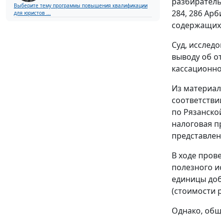
разбиратель
Выберите тему программы повышения квалификации
284, 286 Ар
для юристов ...
содержащихс
Суд, исслед
выводу об о
кассационно
Из материал
соответстви
по Рязанско
налоговая п
представлен
В ходе пров
полезного ис
единицы доб
(стоимости р
Однако, общ