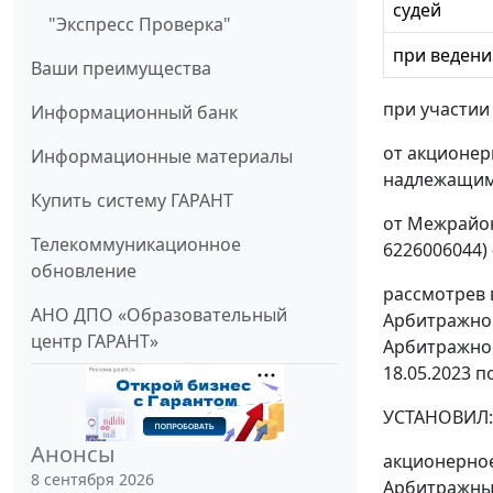
судей
"Экспресс Проверка"
при ведени
Ваши преимущества
при участии
Информационный банк
от акционер
Информационные материалы
надлежащим
Купить систему ГАРАНТ
от Межрайон
Телекоммуникационное
6226006044) 
обновление
рассмотрев 
АНО ДПО «Образовательный
Арбитражног
центр ГАРАНТ»
Арбитражног
18.05.2023 п
УСТАНОВИЛ:
Анонсы
акционерное
8 сентября 2026
Арбитражный