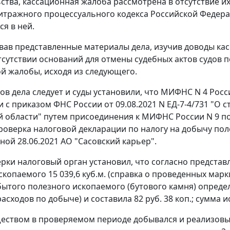
ства, кассационная жалоба рассмотрена в отсутствие их
битражного процессуального кодекса Российской Федераци
я в ней.
овав представленные материалы дела, изучив доводы ка
тсутствии оснований для отмены судебных актов судов 
й жалобы, исходя из следующего.
ов дела следует и суды установили, что МИФНС N 4 Росс
и с приказом ФНС России от 09.08.2021 N ЕД-7-4/731 "О
й области" путем присоединения к МИФНС России N 9 п
роверка налоговой декларации по налогу на добычу поле
ной 28.06.2021 АО "Сасовский карьер".
ерки налоговый орган установил, что согласно предста
копаемого 15 039,6 куб.м. (справка о проведенных марк
ытого полезного ископаемого (бутового камня) опреде
асходов по добыче) и составила 82 руб. 38 коп.; сумма 
еством в проверяемом периоде добывался и реализовыв