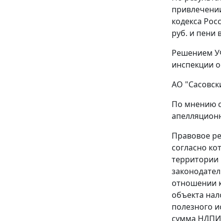
привлечении
кодекса Рос
руб. и пени 
Решением УФ
инспекции о
АО "Сасовск
По мнению с
апелляционн
Правовое ре
согласно ко
территории 
законодател
отношении к
объекта нал
полезного и
сумма НДПИ 