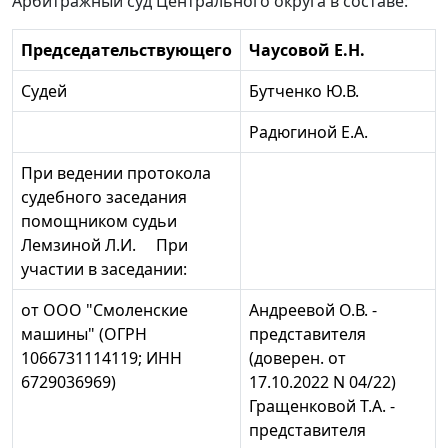
Арбитражный суд Центрального округа в составе:
Председательствующего
Чаусовой Е.Н.
Судей
Бутченко Ю.В.
Радюгиной Е.А.
При ведении протокола
судебного заседания
помощником судьи
Лемзиной Л.И. При
участии в заседании:
от ООО "Смоленские
Андреевой О.В. -
машины" (ОГРН
представителя
1066731114119; ИНН
(доверен. от
6729036969)
17.10.2022 N 04/22)
Гращенковой Т.А. -
представителя