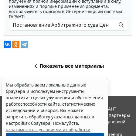
получения полной информации о вступлении в силу,
изменениях и порядке применения документа,
воспользуйтесь поиском в Интернет-версии системы
ГАРАНТ:
Показать все материалы
Мы обрабатываем локальные данные
браузера и используем инструменты
аналитики в целях улучшения и обеспечения
работоспособности сайта, статистических
© ООО "НПП "ГАРАНТ-СЕРВИС", 2026. Система ГАРАНТ
исследований и обзоров. Вы можете
выпускается с 1990 года. Компания "Гарант" и ее партнеры
запретить обработку указанных данных в
являются участниками Российской ассоциации правовой
настройках браузера. Пожалуйста,
информации ГАРАНТ.
ознакомьтесь с условиями их обработки
.
Портал ГАРАНТ.РУ зарегистрирован в качестве сетевого