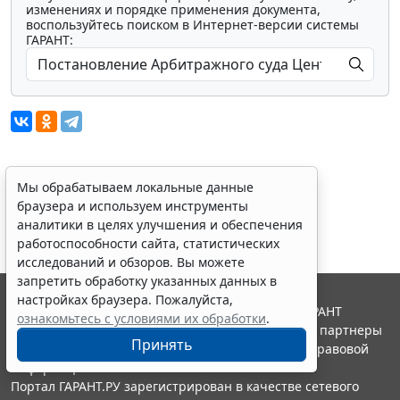
изменениях и порядке применения документа,
воспользуйтесь поиском в Интернет-версии системы
ГАРАНТ:
Показать все материалы
Мы обрабатываем локальные данные
браузера и используем инструменты
аналитики в целях улучшения и обеспечения
работоспособности сайта, статистических
исследований и обзоров. Вы можете
запретить обработку указанных данных в
настройках браузера. Пожалуйста,
© ООО "НПП "ГАРАНТ-СЕРВИС", 2026. Система ГАРАНТ
ознакомьтесь с условиями их обработки
.
выпускается с 1990 года. Компания "Гарант" и ее партнеры
Принять
являются участниками Российской ассоциации правовой
информации ГАРАНТ.
Портал ГАРАНТ.РУ зарегистрирован в качестве сетевого