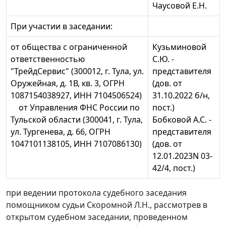
Чаусовой Е.Н.
При участии в заседании:
от общества с ограниченной
Кузьминовой
ответственностью
С.Ю. -
"ТрейдСервис" (300012, г. Тула, ул.
представителя
Оружейная, д. 1В, кв. 3, ОГРН
(дов. от
1087154038927, ИНН 7104506524)
31.10.2022 б/н,
от Управления ФНС России по
пост.)
Тульской области (300041, г. Тула,
Бобковой А.С. -
ул. Тургенева, д. 66, ОГРН
представителя
1047101138105, ИНН 7107086130)
(дов. от
12.01.2023N 03-
42/4, пост.)
при ведении протокола судебного заседания
помощником судьи Скоромной Л.Н., рассмотрев в
открытом судебном заседании, проведенном