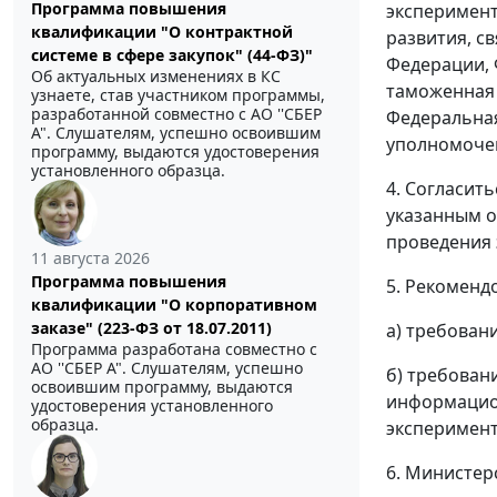
Программа повышения
эксперимент
квалификации "О контрактной
развития, с
системе в сфере закупок" (44-ФЗ)"
Федерации, 
Об актуальных изменениях в КС
таможенная 
узнаете, став участником программы,
разработанной совместно с АО ''СБЕР
Федеральная
А". Слушателям, успешно освоившим
уполномоче
программу, выдаются удостоверения
установленного образца.
4. Согласит
указанным о
проведения 
11 августа 2026
Программа повышения
5. Рекоменд
квалификации "О корпоративном
заказе" (223-ФЗ от 18.07.2011)
а) требован
Программа разработана совместно с
АО ''СБЕР А". Слушателям, успешно
б) требован
освоившим программу, выдаются
информацио
удостоверения установленного
образца.
эксперимент
6. Министер