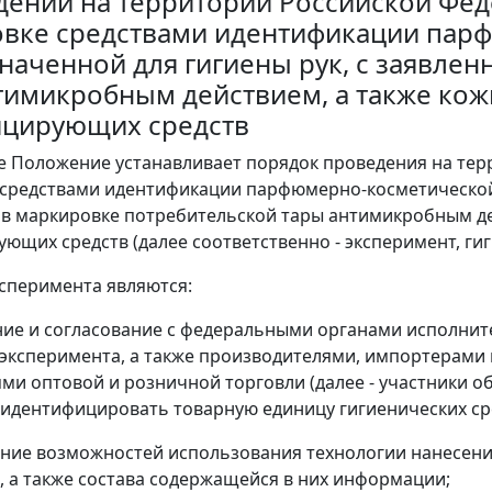
дении на территории Российской Фед
вке средствами идентификации пар
наченной для гигиены рук, с заявле
тимикробным действием, а также кож
цирующих средств
е Положение устанавливает порядок проведения на те
средствами идентификации парфюмерно-косметической 
в маркировке потребительской тары антимикробным дей
ющих средств (далее соответственно - эксперимент, гиг
ксперимента являются:
ние и согласование с федеральными органами исполни
эксперимента, а также производителями, импортерами г
ми оптовой и розничной торговли (далее - участники о
идентифицировать товарную единицу гигиенических сре
ание возможностей использования технологии нанесени
, а также состава содержащейся в них информации;