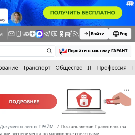
м
Войти
Eng
Перейти в систему ГАРАНТ
ование
Транспорт
Общество
IT
Профессия
П
Документы ленты ПРАЙМ
Постановление Правительства
ерации эксперимента по маркировке средствами