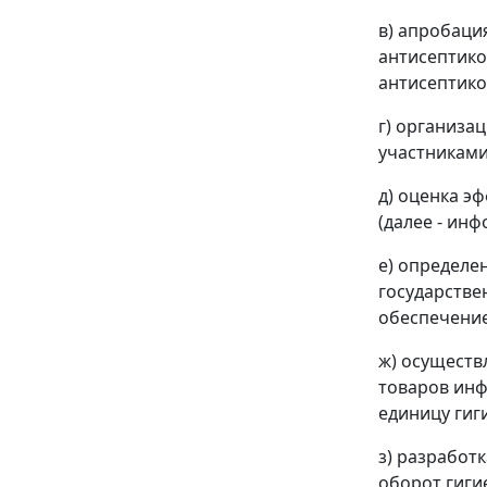
в) апробаци
антисептико
антисептико
г) организа
участниками
д) оценка э
(далее - ин
е) определе
государств
обеспечение
ж) осуществ
товаров ин
единицу гиг
з) разработ
оборот гиги