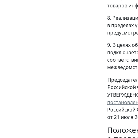
товаров ин
8. Реализац
в пределах 
предусмотре
9. В целях 
подключаетс
соответстви
межведомств
Председате
Российской
УТВЕРЖДЕН
постановле
Российской
от 21 июля 2
Положе