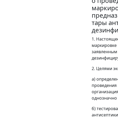
о прове
маркиро
предназ
тары ан
дезинфи
1. Настояще
маркировке 
заявленным 
дезинфициру
2. Целями э
а) определе
проведения 
организация
однозначно 
б) тестиров
антисептики