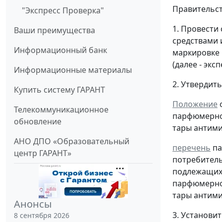
Правительст
"Экспресс Проверка"
1. Провести 
Ваши преимущества
средствами 
Информационный банк
маркировке 
(далее - экс
Информационные материалы
2. Утвердит
Купить систему ГАРАНТ
Положение
о
Телекоммуникационное
парфюмерно-
обновление
тары антими
АНО ДПО «Образовательный
перечень
па
центр ГАРАНТ»
потребитель
подлежащих 
парфюмерно-
тары антими
Анонсы
3. Установи
8 сентября 2026