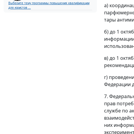
Выберите тему программы повышения квалификации
а) координа
для юристов ...
парфюмерно-
тары антими
б) до 1 окт
информации
использован
в) до 1 окт
рекомендаци
г) проведен
Федерации до
7. Федераль
прав потреб
службе по а
взаимодейст
них информа
эксперимент