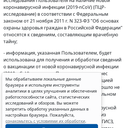
исследования Пользователя на наличие новой
коронавирусной инфекции (2019-nCoV) (ПЦР-
исследование) в соответствии с Федеральным
законом от 21 ноября 2011 г. N 323-ФЗ "Об основах
охраны здоровья граждан в Российской Федерации"
относятся к сведениям, составляющим врачебную
тайну;
- информация, указанная Пользователем, будет
использована для получения и обработки сведений
Мы обрабатываем локальные данные
браузера и используем инструменты
о вакцинации от новой коронавирусной инфекции
аналитики в целях улучшения и обеспечения
(2019-nCoV), о том, что Пользователь перенес
работоспособности сайта, статистических
заболевание новой коронавирусной инфекцией
исследований и обзоров. Вы можете
(2019-nCoV) и с даты его выздоровления прошло не
запретить обработку указанных данных в
более 6 календарных месяцев, об отрицательном
настройках браузера. Пожалуйста,
результате лабораторного исследования
ознакомьтесь с условиями их обработки
.
Пользователя на наличие новой коронавирусной
Принять
инфекции (2019-nCoV) (ПЦР-исследование) из
информационных систем города Москвы, ЕГИСЗ,