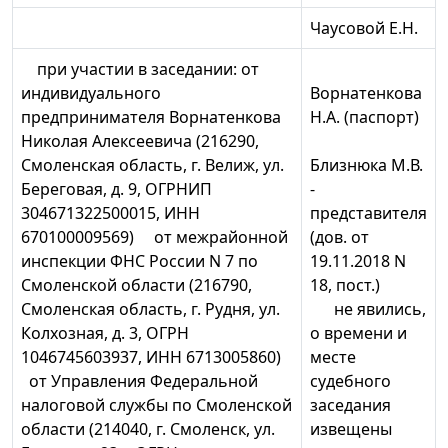
Чаусовой Е.Н.
при участии в заседании: от
индивидуального
Ворнатенкова
предпринимателя Ворнатенкова
Н.А. (паспорт)
Николая Алексеевича (216290,
Смоленская область, г. Велиж, ул.
Близнюка М.В.
Береговая, д. 9, ОГРНИП
-
304671322500015, ИНН
представителя
670100009569) от межрайонной
(дов. от
инспекции ФНС России N 7 по
19.11.2018 N
Смоленской области (216790,
18, пост.)
Смоленская область, г. Рудня, ул.
не явились,
Колхозная, д. 3, ОГРН
о времени и
1046745603937, ИНН 6713005860)
месте
от Управления Федеральной
судебного
налоговой службы по Смоленской
заседания
области (214040, г. Смоленск, ул.
извещены