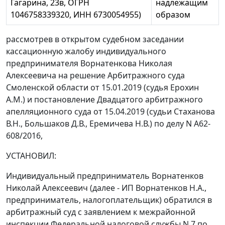
Гагарина, 23в, ОГРН
надлежащим
1046758339320, ИНН 6730054955)
образом
рассмотрев в открытом судебном заседании
кассационную жалобу индивидуального
предпринимателя Ворнатенкова Николая
Алексеевича на решение Арбитражного суда
Смоленской области от 15.01.2019 (судья Ерохин
А.М.) и постановление Двадцатого арбитражного
апелляционного суда от 15.04.2019 (судьи Стаханова
В.Н., Большаков Д.В., Еремичева Н.В.) по делу N А62-
608/2016,
УСТАНОВИЛ:
Индивидуальный предприниматель Ворнатенков
Николай Алексеевич (далее - ИП Ворнатенков Н.А.,
предприниматель, налогоплательщик) обратился в
арбитражный суд с заявлением к межрайонной
инспекции Федеральной налоговой службы N 7 по