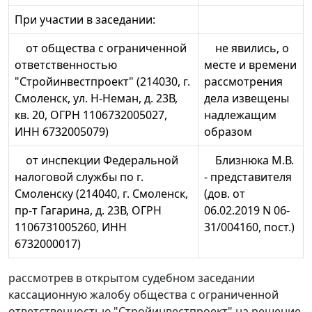
При участии в заседании:
от общества с ограниченной
не явились, о
ответственностью
месте и времени
"Стройинвестпроект" (214030, г.
рассмотрения
Смоленск, ул. Н-Неман, д. 23В,
дела извещены
кв. 20, ОГРН 1106732005027,
надлежащим
ИНН 6732005079)
образом
от инспекции Федеральной
Близнюка М.В.
налоговой службы по г.
- представителя
Смоленску (214040, г. Смоленск,
(дов. от
пр-т Гагарина, д. 23В, ОГРН
06.02.2019 N 06-
1106731005260, ИНН
31/004160, пост.)
6732000017)
рассмотрев в открытом судебном заседании
кассационную жалобу общества с ограниченной
ответственностью "Стройинвестпроект" на решение