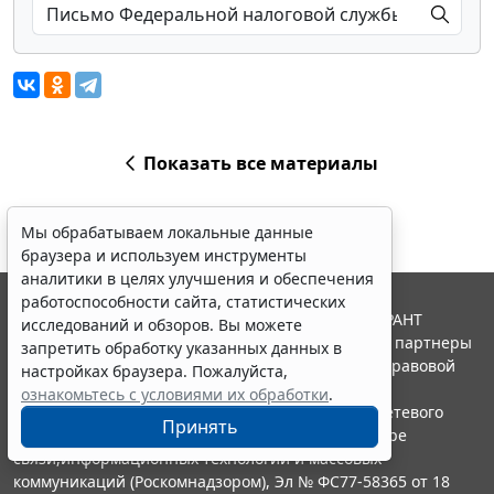
Показать все материалы
Мы обрабатываем локальные данные
браузера и используем инструменты
аналитики в целях улучшения и обеспечения
работоспособности сайта, статистических
© ООО "НПП "ГАРАНТ-СЕРВИС", 2026. Система ГАРАНТ
исследований и обзоров. Вы можете
выпускается с 1990 года. Компания "Гарант" и ее партнеры
запретить обработку указанных данных в
являются участниками Российской ассоциации правовой
настройках браузера. Пожалуйста,
информации ГАРАНТ.
ознакомьтесь с условиями их обработки
.
Портал ГАРАНТ.РУ зарегистрирован в качестве сетевого
Принять
издания Федеральной службой по надзору в сфере
связи,информационных технологий и массовых
коммуникаций (Роскомнадзором), Эл № ФС77-58365 от 18