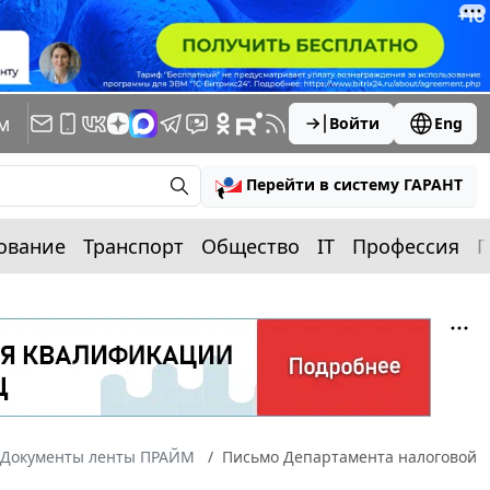
м
Войти
Eng
Перейти в систему ГАРАНТ
ование
Транспорт
Общество
IT
Профессия
П
Документы ленты ПРАЙМ
Письмо Департамента налоговой