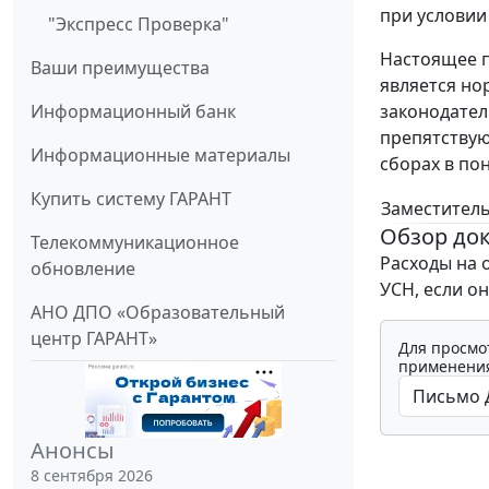
при условии 
"Экспресс Проверка"
Настоящее п
Ваши преимущества
является н
Информационный банк
законодател
препятствую
Информационные материалы
сборах в по
Купить систему ГАРАНТ
Заместитель
Обзор до
Телекоммуникационное
Расходы на 
обновление
УСН, если о
АНО ДПО «Образовательный
центр ГАРАНТ»
Для просмо
применения
Анонсы
8 сентября 2026