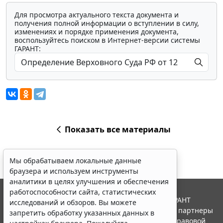
Для просмотра актуального текста документа и
получения полной информации о вступлении в силу,
изменениях и порядке применения документа,
воспользуйтесь поиском в Интернет-версии системы
ГАРАНТ:
Показать все материалы
Мы обрабатываем локальные данные
браузера и используем инструменты
аналитики в целях улучшения и обеспечения
работоспособности сайта, статистических
© ООО "НПП "ГАРАНТ-СЕРВИС", 2026. Система ГАРАНТ
исследований и обзоров. Вы можете
выпускается с 1990 года. Компания "Гарант" и ее партнеры
запретить обработку указанных данных в
являются участниками Российской ассоциации правовой