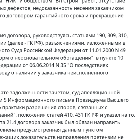
 "НИК" и обществом "ВЛ Строй" работ, отсутствие
ых дефектов, недоказанность несения заказчиком
ого договором гарантийного срока и прекращение
договора, руководствуясь статьями 190, 309, 310,
ации (далее - ГК РФ), разъяснениями, изложенными в
о Суда Российской Федерации от 11.01.2000 N 49
орм о неосновательном обогащении", в пункте 10
ерации от 06.06.2014 N 35 "О последствиях
воду о наличии у заказчика неисполненного
ате задолженности зачетом, суд апелляционной
4 и 5 Информационного письма Президиума Высшего
р практики разрешения споров, связанных с
й", положения статей 410, 431 ГК РФ и указал на то,
та 21.4 договора заказчик был обязан направить
сполнена предусмотренная данным пунктом
лежащих доказательств направления претензии не