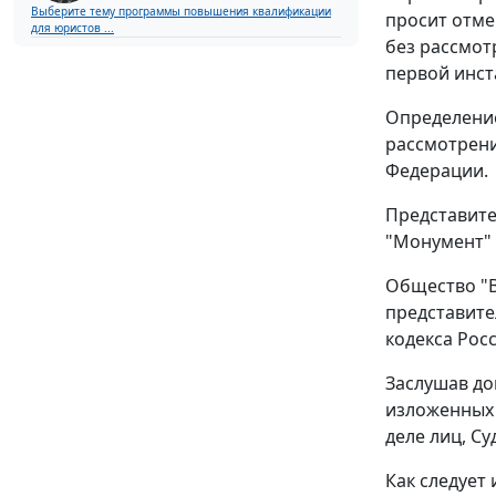
Выберите тему программы повышения квалификации
просит отме
для юристов ...
без рассмот
первой инст
Определение
рассмотрени
Федерации.
Представите
"Монумент" 
Общество "В
представите
кодекса Рос
Заслушав до
изложенных 
деле лиц, С
Как следует