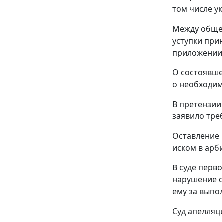
том числе у
Между общес
уступки при
приложении 
О состоявше
о необходим
В претензии
заявило тре
Оставление 
иском в арб
В суде перв
нарушение с
ему за выпо
Суд апелляц