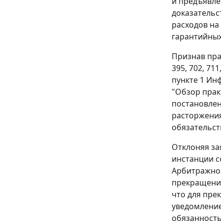
и предъявле
доказательс
расходов на
гарантийных
Признав пра
395, 702, 71
пункте 1 Ин
"Обзор прак
постановлен
расторжения
обязательст
Отклоняя за
инстанции с
Арбитражног
прекращение
что для пре
уведомление
обязанность