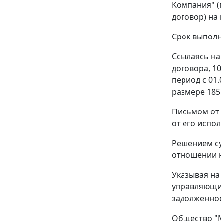
Компания" (
договор) на
Срок выполне
Ссылаясь на
договора, 10
период с 01
размере 185 
Письмом от 
от его испо
Решением су
отношении н
Указывая на
управляющий
задолженнос
Общество "М