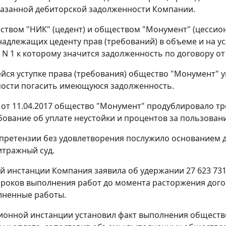
казанной дебиторской задолженности Компании.
твом "НИК" (цедент) и обществом "Монумент" (цессиона
надлежащих цеденту прав (требований) в объеме и на ус
N 1 к которому значится задолженность по договору от 
йся уступке права (требования) общество "Монумент" 
ости погасить имеющуюся задолженность.
 от 11.04.2017 общество "Монумент" продублировало тр
бование об уплате неустойки и процентов за пользова
претензии без удовлетворения послужило основанием
итражный суд.
ой инстанции Компания заявила об удержании 27 623 731 
роков выполнения работ до момента расторжения дого
лненные работы.
ионной инстанции установил факт выполнения общество