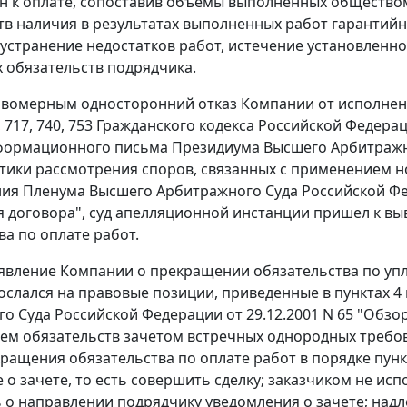
н к оплате, сопоставив объемы выполненных обществом
тв наличия в результатах выполненных работ гарантийн
 устранение недостатков работ, истечение установленн
 обязательств подрядчика.
вомерным односторонний отказ Компании от исполнения 
1, 717, 740, 753 Гражданского кодекса Российской Федер
формационного письма Президиума Высшего Арбитражног
тики рассмотрения споров, связанных с применением н
ия Пленума Высшего Арбитражного Суда Российской Фед
 договора", суд апелляционной инстанции пришел к вы
ва по оплате работ.
явление Компании о прекращении обязательства по упл
ослался на правовые позиции, приведенные в пунктах 
о Суда Российской Федерации от 29.12.2001 N 65 "Обзо
м обязательств зачетом встречных однородных требовани
кращения обязательства по оплате работ в порядке пунк
 о зачете, то есть совершить сделку; заказчиком не и
 о направлении подрядчику уведомления о зачете; над