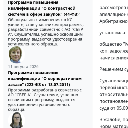
Программа повышения
рассмотрев 
квалификации "О контрактной
апелляционн
системе в сфере закупок" (44-ФЗ)"
Об актуальных изменениях в КС
Арбитражног
узнаете, став участником программы,
разработанной совместно с АО ''СБЕР
установила:
А". Слушателям, успешно освоившим
программу, выдаются удостоверения
общество "М
установленного образца.
коп. задолж
начислением
11 августа 2026
Решением су
Программа повышения
квалификации "О корпоративном
Суд апелляц
заказе" (223-ФЗ от 18.07.2011)
первой инст
Программа разработана совместно с
относительн
АО ''СБЕР А". Слушателям, успешно
освоившим программу, выдаются
постановлен
удостоверения установленного
суда от 05.0
образца.
В жалобе, п
норм матери