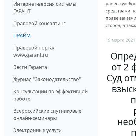
Интернет-версия системы
ранее судебн
ГАРАНТ
средствами на
праве заказч
Правовой консалтинг
сторон, а та
ПРАЙМ
19 марта 2021
Правовой портал
Опред
www.garant.ru
от 2 
Вести Гаранта
Суд о
Журнал "Законодательство"
взыс
Консультации по эффективной
п
работе
Всероссийские спутниковые
онлайн-семинары
нео
п
Электронные услуги