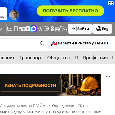
м
Войти
Eng
Перейти в систему ГАРАНТ
ование
Транспорт
Общество
IT
Профессия
П
Документы ленты ПРАЙМ
Определение СК по
18448 по делу N А40-29629/2019 Суд отменил вынесенные