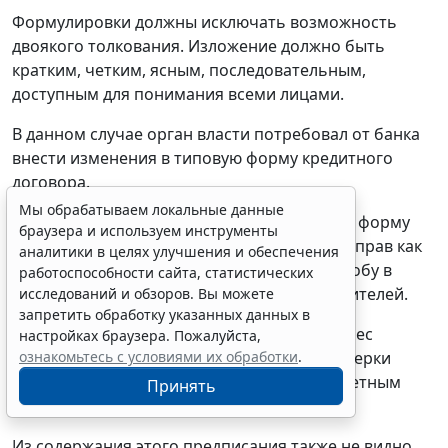
Формулировки должны исключать возможность
двоякого толкования. Изложение должно быть
кратким, четким, ясным, последовательным,
доступным для понимания всеми лицами.
В данном случае орган власти потребовал от банка
внести изменения в типовую форму кредитного
договора.
Мы обрабатываем локальные данные
Внесение изменений в названную типовую форму
браузера и используем инструменты
позволит в т. ч. устранить факт нарушения прав как
аналитики в целях улучшения и обеспечения
конкретного лица, которое направило жалобу в
работоспособности сайта, статистических
Роспотребнадзор, так и остальных потребителей.
исследований и обзоров. Вы можете
запретить обработку указанных данных в
Вместе с тем административный орган вынес
настройках браузера. Пожалуйста,
ознакомьтесь с условиями их обработки
.
подобное предписание на основании проверки
лишь одного кредитного договора с конкретным
Принять
потребителем.
Из содержания этого предписания также не видно,