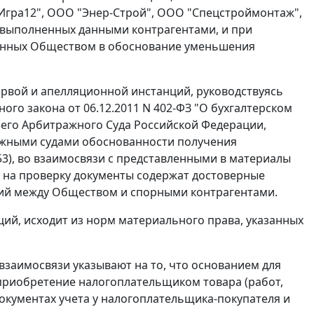
Игра12", ООО "Энер-Строй", ООО "Спецстроймонтаж",
 выполненных данными контрагентами, и при
ленных Обществом в обоснование уменьшения
ервой и апелляционной инстанций, руководствуясь
ного закона от 06.12.2011 N 402-ФЗ "О бухгалтерском
сшего Арбитражного Суда Российской Федерации,
ражными судами обоснованности получения
3), во взаимосвязи с представленными в материалы
е на проверку документы содержат достоверные
ций между Обществом и спорными контрагентами.
ций, исходит из норм материального права, указанных
х взаимосвязи указывают на то, что основанием для
 приобретение налогоплательщиком товара (работ,
документах учета у налогоплательщика-покупателя и