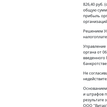
826,40 руб.
общую сумму 
прибыль орг
организаций
Решением Уп
налогоплате
Управление 
органа от 0
введенного 
банкротстве 
Не согласив
недействите
Основанием 
и штрафов п
результате 
ООО "Витар"