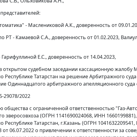
ва С.В., Ольховикова А.Н.,
 представителей:
оматика" - Маслениковой А.К., доверенность от 09.01.20
 РТ - Камаевой С.А., доверенность от 01.02.2023, Валиул
 Гарифуллиной Е.С., доверенность от 14.04.2023,
в открытом судебном заседании кассационную жалобу
по Республике Татарстан на решение Арбитражного суда 
ие Одиннадцатого арбитражного апелляционного суда о
5-29078/2022
ю общества с ограниченной ответственностью "Газ-Авто
о зверосовхоза (ОГРН 1141690024068, ИНН 1660199881
по Республике Татарстан, г.Казань (ОГРН 1041632209541
 от 06.07.2022 о привлечении к ответственности за со