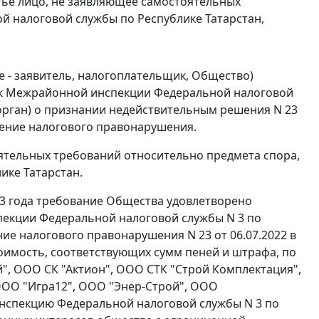
тье лицо, не заявляющее самостоятельных
й налоговой службы по Республике Татарстан,
е - заявитель, налогоплательщик, Общество)
м к Межрайонной инспекции Федеральной налоговой
 орган) о признании недействительным решения N 23
шение налогового правонарушения.
тоятельных требований относительно предмета спора,
ике Татарстан.
23 года требование Общества удовлетворено
екции Федеральной налоговой службы N 3 по
ие налогового правонарушения N 23 от 06.07.2022 в
оимость, соответствующих сумм пеней и штрафа, по
, ООО СК "Актион", ООО СТК "Строй Комплектация",
ООО "Игра12", ООО "Энер-Строй", ООО
нспекцию Федеральной налоговой службы N 3 по