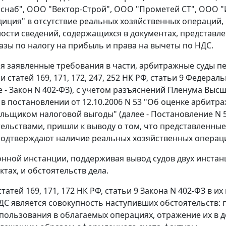
снаб", ООО "Вектор-Строй", ООО "Прометей СТ", ООО "
иция" в отсутствие реальных хозяйственных операций,
ости сведений, содержащихся в документах, представ
азы по налогу на прибыль и права на вычеты по НДС.
я заявленные требования в части, арбитражные суды п
статей 169, 171, 172, 247, 252 НК РФ, статьи 9 Федераль
ее - Закон N 402-ФЗ), с учетом разъяснений Пленума Вы
в постановлении от 12.10.2006 N 53 "Об оценке арбит
льщиком налоговой выгоды" (далее - Постановление N 5
тельствами, пришли к выводу о том, что представленны
подтверждают наличие реальных хозяйственных опера
онной инстанции, поддерживая вывод судов двух инстан
ктах, и обстоятельств дела.
атей 169, 171, 172 НК РФ, статьи 9 Закона N 402-ФЗ в и
ДС является совокупность наступивших обстоятельств:
использования в облагаемых операциях, отражение их в 