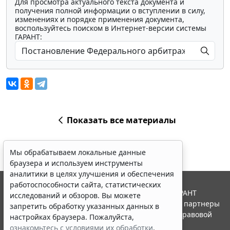
Для просмотра актуального текста документа и
получения полной информации о вступлении в силу,
изменениях и порядке применения документа,
воспользуйтесь поиском в Интернет-версии системы
ГАРАНТ:
Показать все материалы
Мы обрабатываем локальные данные
браузера и используем инструменты
аналитики в целях улучшения и обеспечения
работоспособности сайта, статистических
© ООО "НПП "ГАРАНТ-СЕРВИС", 2026. Система ГАРАНТ
исследований и обзоров. Вы можете
выпускается с 1990 года. Компания "Гарант" и ее партнеры
запретить обработку указанных данных в
являются участниками Российской ассоциации правовой
настройках браузера. Пожалуйста,
информации ГАРАНТ.
ознакомьтесь с условиями их обработки
.