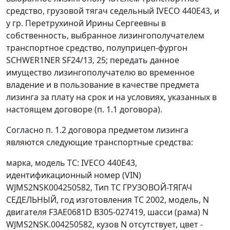
средство, грузовой тягач седельный IVECO 440Е43, и
у гр. Перетрухиной Ирины Сергеевны в
собственность, выбранное лизингополучателем
транспортное средство, полуприцеп-фургон
SCHWER1NER SF24/13, 25; передать данное
имущество лизингополучателю во временное
владение и в пользование в качестве предмета
лизинга за плату на срок и на условиях, указанных в
настоящем договоре (п. 1.1 договора).
Согласно п. 1.2 договора предметом лизинга
являются следующие транспортные средства:
марка, модель ТС: IVECO 440Е43,
идентификационный номер (VIN)
WJMS2NSK004250582, Тип ТС ГРУЗОВОЙ-ТЯГАЧ
СЕДЕЛЬНЫЙ, год изготовления ТС 2002, модель, N
двигателя F3AE0681D В305-027419, шасси (рама) N
WJMS2NSK.004250582, кузов N отсутствует, цвет -