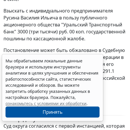
Взыскать с индивидуального предпринимателя
Русина Василия Ильича в пользу публичного
акционерного общества "Уральский Транспортный
банк" 3000 (три тысячи) руб. 00 коп. государственной
пошлины по кассационной жалобе.
Постановление может быть обжаловано в Судебную
коллегию Верховного Суда Российской Федерации в
Мы обрабатываем локальные данные
срок, не превышающий двух месяцев со дня его
браузера и используем инструменты
принятия, в порядке, предусмотренном ст. 291.1
аналитики в целях улучшения и обеспечения
Арбитражного процессуального кодекса Российской
работоспособности сайта, статистических
Федерации.
исследований и обзоров. Вы можете
запретить обработку указанных данных в
Председательствующий
З.Г. Семенова
настройках браузера. Пожалуйста,
ознакомьтесь с условиями их обработки
.
В.А. Купреенков
Судьи
Н.Г. Беляева
Принять
Обзор документа
Суд округа согласился с первой инстанцией, которая