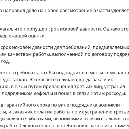
га направил дело на новое рассмотрение в части удовле
лагал, что пропущен срок исковой давности. Однако это
надлежащей оценки.
Ф срок исковой давности для требований, предъявляемых 
м качеством работы, выполненной по договору подряд
 год.
жет потребовать, чтобы подрядчик возместил ему расх
едостатков. Это касается случаев, когда заказчик
но, в т. ч. и путем привлечения третьих лиц, устранил
подрядчиком дефекты и понес в связи с этим расходы.
од гарантийного срока по вине подрядчика возникли
ти, и заказчик оплатил работы по их устранению третье
оды являются убытками, возникшими в связи с некачест
 работ. Следовательно, к требованию заказчика приме