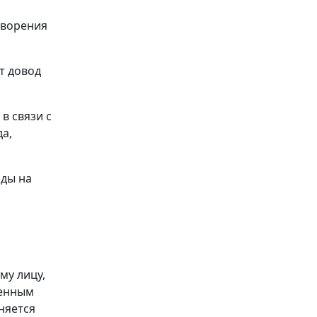
творения
т довод
в связи с
а,
оды на
му лицу,
венным
няется