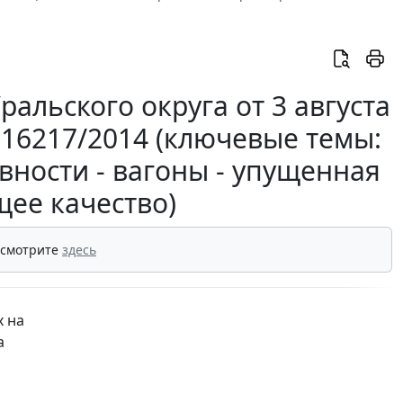
альского округа от 3 августа
7-16217/2014 (ключевые темы:
вности - вагоны - упущенная
щее качество)
 смотрите
здесь
х на
а