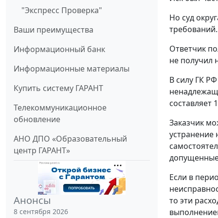
"Экспресс Проверка"
Но суд окру
требований.
Ваши преимущества
Ответчик по
Информационный банк
не получил 
Информационные материалы
В силу ГК Р
Купить систему ГАРАНТ
ненадлежащи
составляет 1
Телекоммуникационное
обновление
Заказчик мо
устранение н
АНО ДПО «Образовательный
самостоятель
центр ГАРАНТ»
допущенные 
Если в пери
неисправнос
Анонсы
то эти расх
выполнением
8 сентября 2026