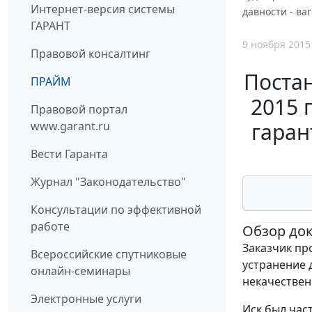
Интернет-версия системы
давности - ва
ГАРАНТ
9 ноября 2015
Правовой консалтинг
Постан
ПРАЙМ
2015 
Правовой портал
гаран
www.garant.ru
Вести Гаранта
Журнал "Законодательство"
Консультации по эффективной
работе
Обзор до
Заказчик про
Всероссийские спутниковые
устранение 
онлайн-семинары
некачествен
Электронные услуги
Иск был час