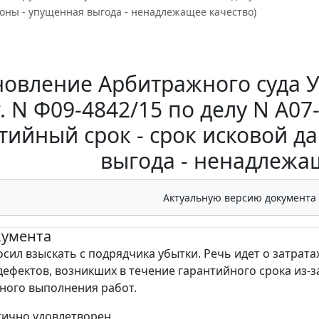
гоны - упущенная выгода - ненадлежащее качество)
овление Арбитражного суда Ур
г. N Ф09-4842/15 по делу N А0
тийный срок - срок исковой да
выгода - ненадлежа
Актуальную версию документа
кумента
сил взыскать с подрядчика убытки. Речь идет о затрата
дефектов, возникших в течение гарантийного срока из-з
ного выполнения работ.
тично удовлетворен.