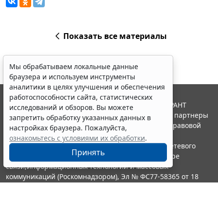
Показать все материалы
Мы обрабатываем локальные данные
браузера и используем инструменты
аналитики в целях улучшения и обеспечения
работоспособности сайта, статистических
© ООО "НПП "ГАРАНТ-СЕРВИС", 2026. Система ГАРАНТ
исследований и обзоров. Вы можете
выпускается с 1990 года. Компания "Гарант" и ее партнеры
запретить обработку указанных данных в
являются участниками Российской ассоциации правовой
настройках браузера. Пожалуйста,
информации ГАРАНТ.
ознакомьтесь с условиями их обработки
.
Портал ГАРАНТ.РУ зарегистрирован в качестве сетевого
Принять
издания Федеральной службой по надзору в сфере
связи,информационных технологий и массовых
коммуникаций (Роскомнадзором), Эл № ФС77-58365 от 18
июня 2014 года.
16+