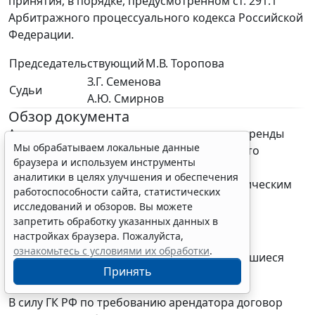
принятия, в порядке, предусмотренном ст. 291.1
Арбитражного процессуального кодекса Российской
Федерации.
Председательствующий
М.В. Торопова
З.Г. Семенова
Судьи
А.Ю. Смирнов
Обзор документа
Арендатор просил расторгнуть договоры аренды
Мы обрабатываем локальные данные
нежилых помещений. Он ссылался на то, что
браузера и используем инструменты
температура в них не соответствует
аналитики в целях улучшения и обеспечения
государственным санитарно-эпидемиологическим
работоспособности сайта, статистических
правилам и нормативам.
исследований и обзоров. Вы можете
запретить обработку указанных данных в
Иск был удовлетворен.
настройках браузера. Пожалуйста,
ознакомьтесь с условиями их обработки
.
Кассационная инстанция оставила состоявшиеся
Принять
судебные акты без изменения.
В силу ГК РФ по требованию арендатора договор