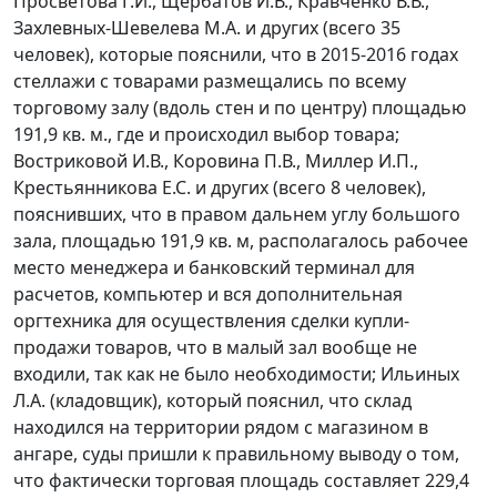
Просветова Г.И., Щербатов И.В., Кравченко В.В.,
Захлевных-Шевелева М.А. и других (всего 35
человек), которые пояснили, что в 2015-2016 годах
стеллажи с товарами размещались по всему
торговому залу (вдоль стен и по центру) площадью
191,9 кв. м., где и происходил выбор товара;
Востриковой И.В., Коровина П.В., Миллер И.П.,
Крестьянникова Е.С. и других (всего 8 человек),
пояснивших, что в правом дальнем углу большого
зала, площадью 191,9 кв. м, располагалось рабочее
место менеджера и банковский терминал для
расчетов, компьютер и вся дополнительная
оргтехника для осуществления сделки купли-
продажи товаров, что в малый зал вообще не
входили, так как не было необходимости; Ильиных
Л.А. (кладовщик), который пояснил, что склад
находился на территории рядом с магазином в
ангаре, суды пришли к правильному выводу о том,
что фактически торговая площадь составляет 229,4