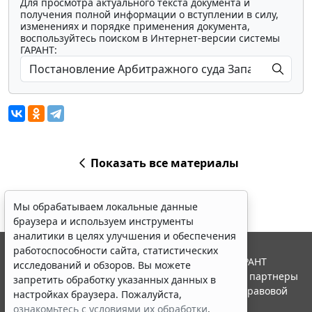
Для просмотра актуального текста документа и
получения полной информации о вступлении в силу,
изменениях и порядке применения документа,
воспользуйтесь поиском в Интернет-версии системы
ГАРАНТ:
Показать все материалы
Мы обрабатываем локальные данные
браузера и используем инструменты
аналитики в целях улучшения и обеспечения
работоспособности сайта, статистических
© ООО "НПП "ГАРАНТ-СЕРВИС", 2026. Система ГАРАНТ
исследований и обзоров. Вы можете
выпускается с 1990 года. Компания "Гарант" и ее партнеры
запретить обработку указанных данных в
являются участниками Российской ассоциации правовой
настройках браузера. Пожалуйста,
информации ГАРАНТ.
ознакомьтесь с условиями их обработки
.