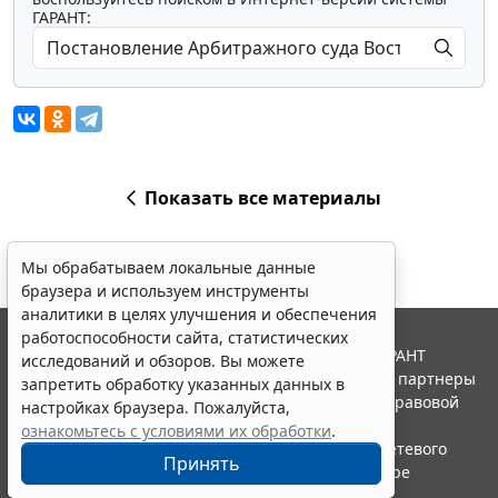
ГАРАНТ:
Показать все материалы
Мы обрабатываем локальные данные
браузера и используем инструменты
аналитики в целях улучшения и обеспечения
работоспособности сайта, статистических
© ООО "НПП "ГАРАНТ-СЕРВИС", 2026. Система ГАРАНТ
исследований и обзоров. Вы можете
выпускается с 1990 года. Компания "Гарант" и ее партнеры
запретить обработку указанных данных в
являются участниками Российской ассоциации правовой
настройках браузера. Пожалуйста,
информации ГАРАНТ.
ознакомьтесь с условиями их обработки
.
Портал ГАРАНТ.РУ зарегистрирован в качестве сетевого
Принять
издания Федеральной службой по надзору в сфере
связи,информационных технологий и массовых