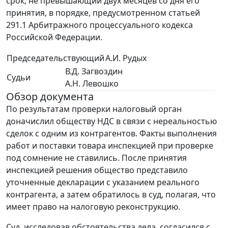
срок, не превышающий двух месяцев со дня его
принятия, в порядке, предусмотренном статьей
291.1 Арбитражного процессуального кодекса
Российской Федерации.
Председательствующий
А.И. Рудых
В.Д. Загвоздин
Судьи
А.Н. Левошко
Обзор документа
По результатам проверки налоговый орган
доначислил обществу НДС в связи с нереальностью
сделок с одним из контрагентов. Факты выполнения
работ и поставки товара инспекцией при проверке
под сомнение не ставились. После принятия
инспекцией решения общество представило
уточненные декларации с указанием реального
контрагента, а затем обратилось в суд, полагая, что
имеет право на налоговую реконструкцию.
Суд, исследовав обстоятельства дела, согласился с