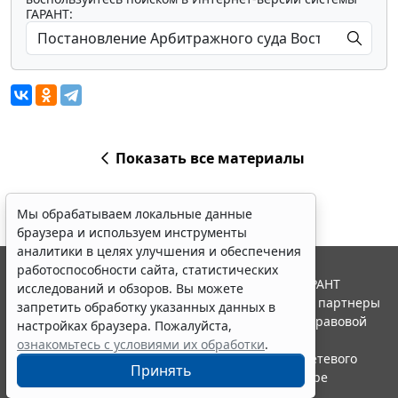
ГАРАНТ:
Показать все материалы
Мы обрабатываем локальные данные
браузера и используем инструменты
аналитики в целях улучшения и обеспечения
работоспособности сайта, статистических
© ООО "НПП "ГАРАНТ-СЕРВИС", 2026. Система ГАРАНТ
исследований и обзоров. Вы можете
выпускается с 1990 года. Компания "Гарант" и ее партнеры
запретить обработку указанных данных в
являются участниками Российской ассоциации правовой
настройках браузера. Пожалуйста,
информации ГАРАНТ.
ознакомьтесь с условиями их обработки
.
Портал ГАРАНТ.РУ зарегистрирован в качестве сетевого
Принять
издания Федеральной службой по надзору в сфере
связи,информационных технологий и массовых