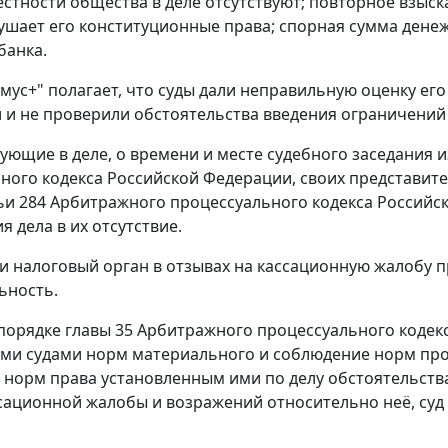
стности общества в деле отсутствуют; повторное взыс
ушает его конституционные права; спорная сумма дене
банка.
ус+" полагает, что суды дали неправильную оценку ег
 и не проверили обстоятельства введения ограничений 
вующие в деле, о времени и месте судебного заседания 
ного кодекса Российской Федерации, своих представител
тьи 284 Арбитражного процессуального кодекса Российс
 дела в их отсутствие.
и налоговый орган в отзывах на кассационную жалобу пр
ьность.
порядке главы 35 Арбитражного процессуального коде
и судами норм материального и соблюдение норм проц
норм права установленным ими по делу обстоятельства
сационной жалобы и возражений относительно неё, су