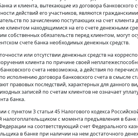
анка и клиента, вытекающие из договора банковского 
ности действий его участников, являются гражданским
ательств по зачислению поступающих на счет клиента д
е клиентом находящимися на его счете денежными сред
им собственных обязательств перед клиентом, могут о
нтском счете банка необходимых денежных средств.
точности или отсутствии денежных средств на корреспо
оручения клиента по причине своей неплатежеспособно
 банковского счета невозможна, а действия по перечисл
по исполнению договора банковского счета в смысле ст
ают правовых последствий, характерных для данного 
иходных записей по счетам клиентов не означает уплату
нта банка.
вии с пунктом 3 статьи 45 Налогового кодекса Российск
 налогоплательщиком с момента предъявления в банк 
Федерации на соответствующий счет Федерального казн
льщика в банке при наличии на нем достаточного денеж