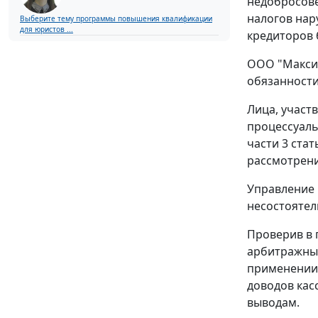
недобросове
налогов нар
Выберите тему программы повышения квалификации
для юристов ...
кредиторов 
ООО "Максим
обязанности
Лица, участ
процессуаль
части 3 ста
рассмотрения
Управление 
несостоятел
Проверив в 
арбитражным
применении 
доводов кас
выводам.