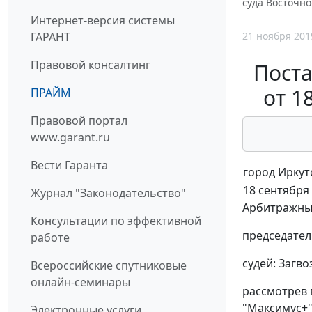
суда Восточно
Интернет-версия системы
21 ноября 201
ГАРАНТ
Правовой консалтинг
Поста
от 1
ПРАЙМ
Правовой портал
www.garant.ru
Вести Гаранта
город Иркут
18 сентября 
Журнал "Законодательство"
Арбитражный
Консультации по эффективной
председател
работе
судей: Загво
Всероссийские спутниковые
онлайн-семинары
рассмотрев 
"Максимус+"
Электронные услуги