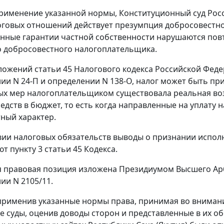
рименение указанной нормы, Конституционный суд Росс
оговых отношений действует презумпция добросовестно
нные гарантии частной собственности нарушаются пов
о добросовестного налогоплательщика.
ложений статьи 45 Налогового кодекса Российской Фед
ии N 24-П и определении N 138-О, налог может быть при
ых мер налогоплательщиком существовала реальная во
едств в бюджет, то есть когда направленные на уплату
ный характер.
вии налоговых обязательств выводы о признании исполн
т пункту 3 статьи 45 Кодекса.
 правовая позиция изложена Президиумом Высшего Ар
ии N 2105/11.
рименив указанные нормы права, принимая во вниман
 суды, оценив доводы сторон и представленные в их обо