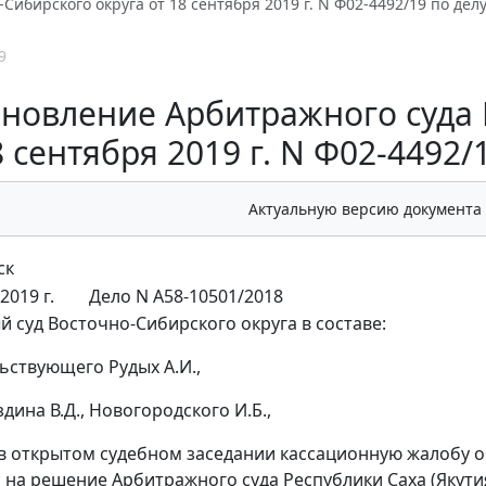
-Сибирского округа от 18 сентября 2019 г. N Ф02-4492/19 по дел
9
новление Арбитражного суда 
8 сентября 2019 г. N Ф02-4492/
Актуальную версию документа
ск
2019 г.
Дело N А58-10501/2018
 суд Восточно-Сибирского округа в составе:
ьствующего Рудых А.И.,
здина В.Д., Новогородского И.Б.,
в открытом судебном заседании кассационную жалобу 
 на решение Арбитражного суда Республики Саха (Якутия)