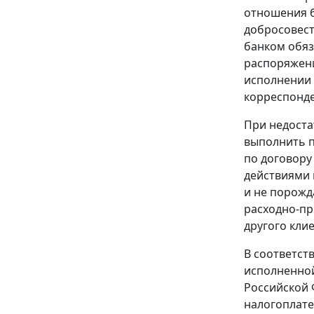
отношения б
добросовест
банком обяз
распоряжени
исполнении 
корреспонде
При недоста
выполнить п
по договору
действиями 
и не порожд
расходно-пр
другого клие
В соответст
исполненной
Российской 
налогоплате