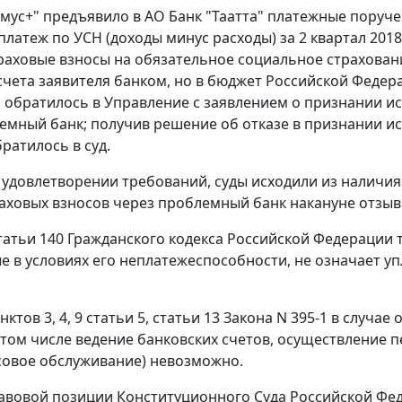
ус+" предъявило в АО Банк "Таатта" платежные поручен
платеж по УСН (доходы минус расходы) за 2 квартал 2018
раховые взносы на обязательное социальное страховани
счета заявителя банком, но в бюджет Российской Федера
 обратилось в Управление с заявлением о признании и
емный банк; получив решение об отказе в признании и
ратилось в суд.
 удовлетворении требований, суды исходили из наличи
раховых взносов через проблемный банк накануне отзыв
татьи 140 Гражданского кодекса Российской Федерации т
 в условиях его неплатежеспособности, не означает уп
нктов 3, 4, 9 статьи 5, статьи 13 Закона N 395-1 в случ
 том числе ведение банковских счетов, осуществление 
ссовое обслуживание) невозможно.
авовой позиции Конституционного Суда Российской Феде