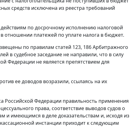
кание с налогоплательщика не поступивших в бюджет
жных средств исключена из реестра требований
о действиям по досрочному исполнению налоговой
в отношении платежей по уплате налога в бюджет.
извещены по правилам статей 123, 186 Арбитражного
ей в судебное заседание не направили, что в силу
кой Федерации не является препятствием для
отив ее доводов возразили, ссылаясь на их
кса Российской Федерации правильность применения
ессуального права, соответствие выводов судов о
м и имеющимся в деле доказательствам и, исходя из
д кассационной инстанции приходит к следующим