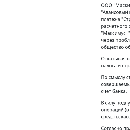
ООО "Маским
"Авансовый 
платежа "Ст
расчетного 
"Максимус+"
через пробл
общество об
Отказывая в
налога и ст
По смыслу с
совершаемые
счет банка.
В силу подпу
операций (в
средств, ка
Согласно пр