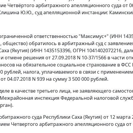
ие Четвёртого арбитражного апелляционного суда от 06 
Клишина Ю.Ю., суд апелляционной инстанции: Каминский В
ограниченной ответственностью "Максимус+" (ИНН 1435
, общество) обратилось в арбитражный суд с заявлени
Саха (Якутия) (ИНН 1435153396, ОГРН 1041402072216, да
и отмене решения от 27.09.2018 N 10-37/1566 в части о
зносов на обязательное социальное страхование в ФСС 
00 рублей, налога, уплачиваемого в связи с применен
т 04.07.2018 N 939 на сумму 3 500 000 рублей.
 деле в качестве третьего лица, не заявляющего самос
Межрайонная инспекция Федеральной налоговой службы 
рган).
битражного суда Республики Саха (Якутия) от 12 марта 
ием Четвертого арбитражного апелляционного суда от 