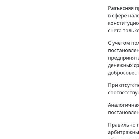
Разъясняя п
в сфере нал
конституцио
счета тольк
С учетом по
постановлен
предпринят
денежных ср
добросовест
При отсутст
соответствую
Аналогичная
постановлен
Правильно п
арбитражные