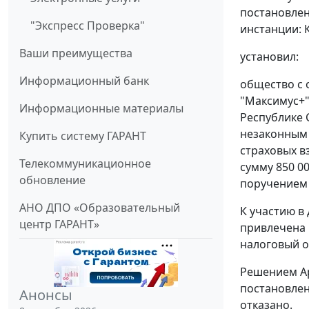
постановлен
"Экспресс Проверка"
инстанции: 
Ваши преимущества
установил:
Информационный банк
общество с 
"Максимус+"
Информационные материалы
Республике 
незаконным 
Купить систему ГАРАНТ
страховых в
Телекоммуникационное
сумму 850 0
обновление
поручением о
АНО ДПО «Образовательный
К участию в
центр ГАРАНТ»
привлечена 
налоговый о
Решением Ар
постановлен
Анонсы
отказано.