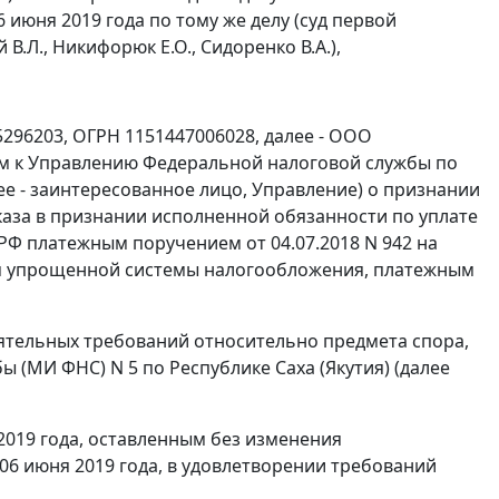
июня 2019 года по тому же делу (суд первой
.Л., Никифорюк Е.О., Сидоренко В.А.),
296203, ОГРН 1151447006028, далее - ООО
ем к Управлению Федеральной налоговой службы по
лее - заинтересованное лицо, Управление) о признании
тказа в признании исполненной обязанности по уплате
РФ платежным поручением от 04.07.2018 N 942 на
ием упрощенной системы налогообложения, платежным
тоятельных требований относительно предмета спора,
(МИ ФНС) N 5 по Республике Саха (Якутия) (далее
2019 года, оставленным без изменения
06 июня 2019 года, в удовлетворении требований