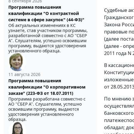
8 сентября 2026
Программа повышения
Судебные ак
квалификации "О контрактной
Гражданског
системе в сфере закупок" (44-ФЗ)"
Закона Росси
Об актуальных изменениях в КС
узнаете, став участником программы,
правовые по
разработанной совместно с АО ''СБЕР
(далее пост
А". Слушателям, успешно освоившим
программу, выдаются удостоверения
(далее - оп
установленного образца.
2011 года N 
В кассацион
Конституции
11 августа 2026
изложенные 
Программа повышения
от 28.05.20
квалификации "О корпоративном
заказе" (223-ФЗ от 18.07.2011)
По мнению з
Программа разработана совместно с
АО ''СБЕР А". Слушателям, успешно
осуществлял
освоившим программу, выдаются
банковского
удостоверения установленного
образца.
платежеспос
обладал; до