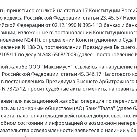
ты приняты со ссылкой на статью 17 Конституции Российс
о кодекса Российской Федерации, статьи 23, 45, 57 Нало
йской Федерации от 02.12.1990 N 395-1 "О банках и банко
зиции, изложенные в: постановлении Конституционного 
ановление N24-П), определении Конституционного Суда Р
ределение N 138-О), постановлении Президиума Высшего
2105/11 по делу N А48-6568/2009 (далее - постановление N
ной жалобе ООО "Максимус+", ссылаясь на нарушение нор
 Российской Федерации, статьи 45, 346.17 Налогового к
в постановлениях Президиума Высшего Арбитражного Су
13 N 7372/12, просит судебные акты отменить, направить
аявителя кассационной жалобы: операция по перечисл
ась акционерным обществом (АО) Банк "Таата" (далее б
 счета; налогоплательщик действовал добросовестно, исх
обном состоянии и информацией о возможном непереч
казательства осведомленности заявителя о наличии у б